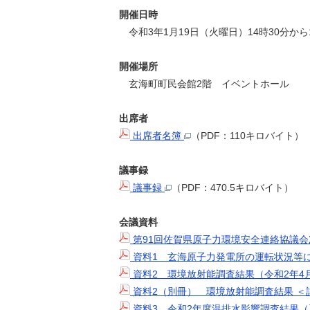
開催日時
令和3年1月19日（火曜日）14時30分から
開催場所
玄海町町民会館2階 イベントホール
出席者
出席者名簿
（PDF：110キロバイト）
議事録
議事録
（PDF：470.5キロバイト）
会議資料
第91回佐賀県原子力環境安全連絡協議
資料1 玄海原子力発電所の運転状況等に
資料2 環境放射能調査結果（令和2年4
資料2（別冊） 環境放射能調査結果 ＜
資料3 令和2年度温排水影響調査結果