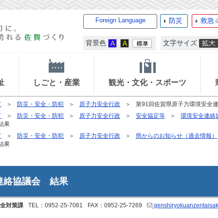
Foreign Language
防災
救急
背景色
文字サイズ
祉
しごと・産業
観光・文化・スポーツ
て
防災・安全・防犯
原子力安全行政
第91回佐賀県原子力環境安全
て
防災・安全・防犯
原子力安全行政
安全協定等
環境安全連絡
結果
て
防災・安全・防犯
原子力安全行政
県からのお知らせ（過去情報）
結果
連絡協議会 結果
全対策課
TEL：0952-25-7081
FAX：0952-25-7269
genshiryokuanzentaisak