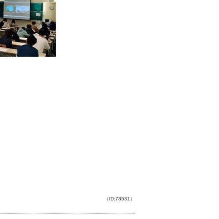
（ID:78531）