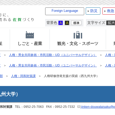
Foreign Language
防災
救急
背景色
文字サイズ
祉
しごと・産業
観光・文化・スポーツ
て
人権・男女共同参画・市民活動・UD（ユニバーサルデザイン）
人権・
て
人権・男女共同参画・市民活動・UD（ユニバーサルデザイン）
人権・
部
人権・同和対策課
人権研修啓発支援の実績（西九州大学）
九州大学）
和対策課
TEL：0952-25-7063
FAX：0952-25-7332
jinken-douwataisaku@pre