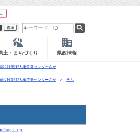
検
索
キ
ー
ワ
県土・まちづくり
県政情報
ー
ド
同和対策課/人権啓発センターさが
同和対策課/人権啓発センターさが
学ぶ
f.saga.lg.jp