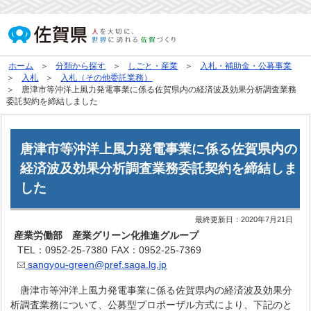
ホーム
分類から探す
しごと・産業
入札・補助金・公募事業
入札
入札（その他委託業務）
唐津市等沖洋上風力発電事業に係る佐賀県内の経済波及効果分析調査業務
委託契約を締結しました
唐津市等沖洋上風力発電事業に係る佐賀県内の
経済波及効果分析調査業務委託契約を締結しま
した
最終更新日：
2020年7月21日
産業労働部 産業グリーン化推進グループ
TEL：0952-25-7380
FAX：0952-25-7369
sangyou-green@pref.saga.lg.jp
唐津市等沖洋上風力発電事業に係る佐賀県内の経済波及効果分
析調査業務について、公募型プロポーザル方式により、下記のと