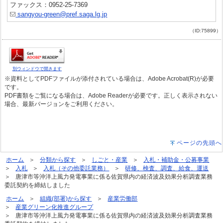
ファックス：0952-25-7369
sangyou-green@pref.saga.lg.jp
（ID:75899）
別ウィンドウで開きます
※資料としてPDFファイルが添付されている場合は、Adobe Acrobat(R)が必要
です。
PDF書類をご覧になる場合は、Adobe Readerが必要です。正しく表示されない
場合、最新バージョンをご利用ください。
ページの先頭へ
ホーム
分類から探す
しごと・産業
入札・補助金・公募事業
入札
入札（その他委託業務）
研修、検査、調査、給食、運送
唐津市等沖洋上風力発電事業に係る佐賀県内の経済波及効果分析調査業務
委託契約を締結しました
ホーム
組織(部署)から探す
産業労働部
産業グリーン化推進グループ
唐津市等沖洋上風力発電事業に係る佐賀県内の経済波及効果分析調査業務