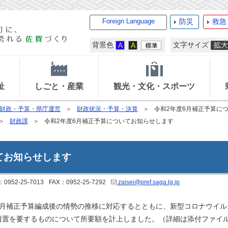
Foreign Language
防災
救急
背景色
文字サイズ
祉
しごと・産業
観光・文化・スポーツ
財政・予算・県庁運営
財政状況・予算・決算
令和2年度6月補正予算に
財政課
令和2年度6月補正予算についてお知らせします
てお知らせします
：0952-25-7013
FAX：0952-25-7292
zaisei@pref.saga.lg.jp
月補正予算編成後の情勢の推移に対応するとともに、新型コロナウイル
措置を要するものについて所要額を計上しました。（詳細は添付ファイ