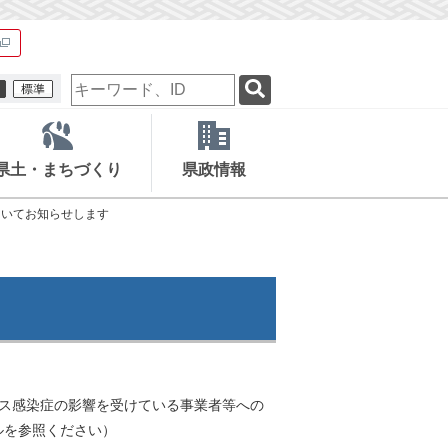
検
索
キ
ー
ワ
県土・まちづくり
県政情報
ー
ド
ついてお知らせします
ス感染症の影響を受けている事業者等への
ルを参照ください）