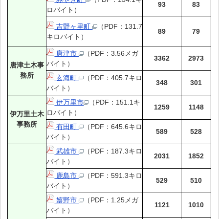
93
83
ロバイト）
吉野ヶ里町
（PDF：131.7
89
79
キロバイト）
唐津市
（PDF：3.56メガ
3362
2973
バイト）
唐津土木事
務所
玄海町
（PDF：405.7キロ
348
301
バイト）
伊万里市
（PDF：151.1キ
1259
1148
ロバイト）
伊万里土木
事務所
有田町
（PDF：645.6キロ
589
528
バイト）
武雄市
（PDF：187.3キロ
2031
1852
バイト）
鹿島市
（PDF：591.3キロ
529
510
バイト）
嬉野市
（PDF：1.25メガ
1121
1010
バイト）