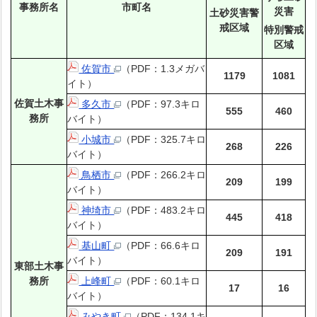
事務所名
市町名
災害
土砂災害警
戒区域
特別警戒
区域
佐賀市
（PDF：1.3メガバ
1179
1081
イト）
佐賀土木事
多久市
（PDF：97.3キロ
555
460
務所
バイト）
小城市
（PDF：325.7キロ
268
226
バイト）
鳥栖市
（PDF：266.2キロ
209
199
バイト）
神埼市
（PDF：483.2キロ
445
418
バイト）
基山町
（PDF：66.6キロ
209
191
バイト）
東部土木事
務所
上峰町
（PDF：60.1キロ
17
16
バイト）
みやき町
（PDF：134.1キ