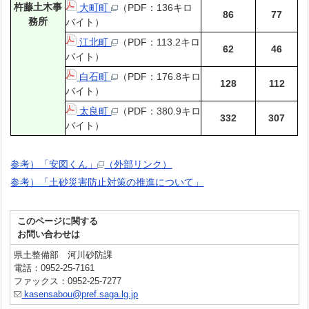
杵藤土木事
大町町
（PDF：136キロ
86
77
務所
バイト）
江北町
（PDF：113.2キロ
62
46
バイト）
白石町
（PDF：176.8キロ
128
112
バイト）
太良町
（PDF：380.9キロ
332
307
バイト）
参考）「安図くん」
（外部リンク）
参考）「土砂災害防止対策の推進について」
このページに関する
お問い合わせは
県土整備部 河川砂防課
電話：0952-25-7161
ファックス：0952-25-7277
kasensabou@pref.saga.lg.jp