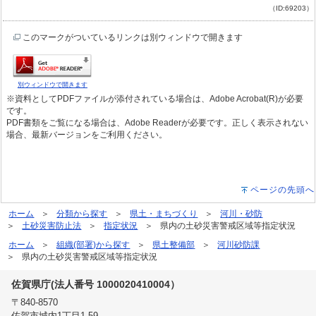
（ID:69203）
このマークがついているリンクは別ウィンドウで開きます
別ウィンドウで開きます
※資料としてPDFファイルが添付されている場合は、Adobe Acrobat(R)が必要
です。
PDF書類をご覧になる場合は、Adobe Readerが必要です。正しく表示されない
場合、最新バージョンをご利用ください。
ページの先頭へ
ホーム
分類から探す
県土・まちづくり
河川・砂防
土砂災害防止法
指定状況
県内の土砂災害警戒区域等指定状況
ホーム
組織(部署)から探す
県土整備部
河川砂防課
県内の土砂災害警戒区域等指定状況
佐賀県庁(法人番号 1000020410004）
〒840-8570
佐賀市城内1丁目1-59