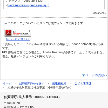
ファックス：0952-25-7339
kodomomirai@pref.saga.lg.jp
（ID:68438）
このマークがついているリンクは別ウィンドウで開きます
別ウィンドウで開きます
※資料としてPDFファイルが添付されている場合は、Adobe Acrobat(R)が必要
です。
PDF書類をご覧になる場合は、Adobe Readerが必要です。正しく表示されない
場合、最新バージョンをご利用ください。
ページの先頭へ
ホーム
組織(部署)から探す
健康福祉部
こども未来課
地域少子化対策重点推進事業（令和8年度執行分）
佐賀県庁(法人番号 1000020410004）
〒840-8570
佐賀市城内1丁目1-59