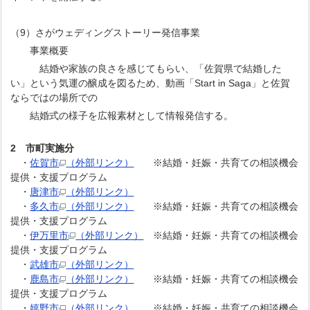
（9）さがウェディングストーリー発信事業
事業概要
結婚や家族の良さを感じてもらい、「佐賀県で結婚した
い」という気運の醸成を図るため、動画「Start in Saga」と佐賀
ならではの場所での
結婚式の様子を広報素材として情報発信する。
2 市町実施分
・
佐賀市
（外部リンク）
※結婚・妊娠・共育ての相談機会
提供・支援プログラム
・
唐津市
（外部リンク）
・
多久市
（外部リンク）
※結婚・妊娠・共育ての相談機会
提供・支援プログラム
・
伊万里市
（外部リンク）
※結婚・妊娠・共育ての相談機会
提供・支援プログラム
・
武雄市
（外部リンク）
・
鹿島市
（外部リンク）
※結婚・妊娠・共育ての相談機会
提供・支援プログラム
・
嬉野市
（外部リンク）
※結婚・妊娠・共育ての相談機会