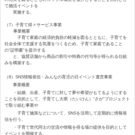
て婚活イベントを
実施する。
（7）子育て得々サービス事業
事業概要
子育て家庭の経済的負担の軽減を図るとともに、子育てを
社会全体で支援する気運をつくるため、子育て家庭であること
の“証明書”を提示する
と、協賛店舗から商品の割引や特典の付与等が得られる仕組
みを構築する。
（8）SNS情報発信・みんなの育児の日イベント運営事業
事業概要
・結婚、出産、子育てに対して夢や希望がもてるようにする
ことを目的として、子育てし大県（たいけん）“さが”プロジェクト
で取り組む事業や
子育て施策などについて、SNSを活用して定期的に情報発
信を行う。
・子育て世代同士の交流や情報を得る場の提供を目的として
イベントを開催する。