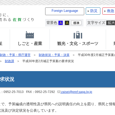
Foreign Language
防災
救急
背景色
文字サイズ
祉
しごと・産業
観光・文化・スポーツ
財政・予算・県庁運営
財政状況・予算・決算
平成30年度2月補正予算
財政課
平成30年度2月補正予算案の要求状況
要求状況
L：0952-25-7013
FAX：0952-25-7292
zaisei@pref.saga.lg.jp
で、予算編成の透明性及び県民への説明責任の向上を図り、県民と情
状況及び決定状況を公表しています。