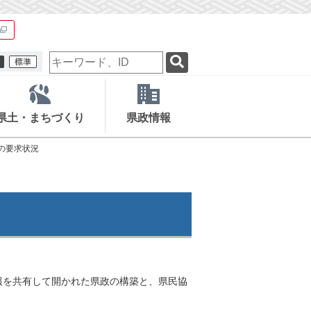
検
索
キ
ー
ワ
県土・まちづくり
県政情報
ー
ド
案の要求状況
報を共有して開かれた県政の構築と、県民協