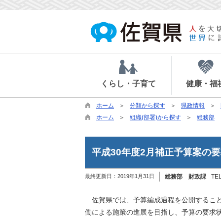
くらし・子育て
健康・福
ホーム
分類から探す
県政情報
ホーム
組織(部署)から探す
総務部
平成30年度2月補正予算案の
最終更新日：
2019年1月31日
総務部 財政課
TE
佐賀県では、予算編成過程を公開すること
働による施策の進展を目指し、予算の要求