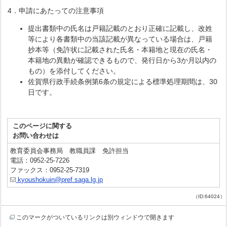
4．申請にあたっての注意事項
提出書類中の氏名は戸籍記載のとおり正確に記載し、改姓
等により各書類中の当該記載が異なっている場合は、戸籍
抄本等（免許状に記載された氏名・本籍地と現在の氏名・
本籍地の異動が確認できるもので、発行日から3か月以内の
もの）を添付してください。
佐賀県行政手続条例第6条の規定による標準処理期間は、30
日です。
このページに関する
お問い合わせは
教育委員会事務局 教職員課 免許担当
電話：0952-25-7226
ファックス：0952-25-7319
kyoushokuin@pref.saga.lg.jp
（ID:64024）
このマークがついているリンクは別ウィンドウで開きます