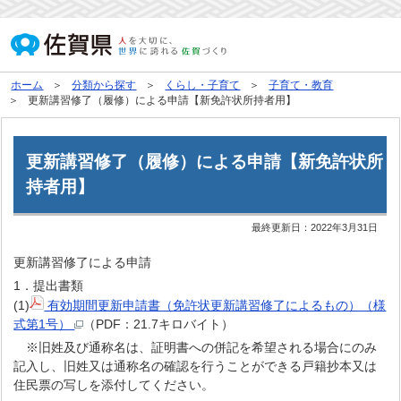
ホーム
分類から探す
くらし・子育て
子育て・教育
更新講習修了（履修）による申請【新免許状所持者用】
更新講習修了（履修）による申請【新免許状所
持者用】
最終更新日：
2022年3月31日
更新講習修了による申請
1．提出書類
(1)
有効期間更新申請書（免許状更新講習修了によるもの）（様
式第1号）
（PDF：21.7キロバイト）
※旧姓及び通称名は、証明書への併記を希望される場合にのみ
記入し、旧姓又は通称名の確認を行うことができる戸籍抄本又は
住民票の写しを添付してください。