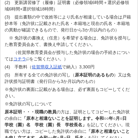
(2) 更新講習修了（履修）証明書（必修領域6時間＋選択必修領
域6時間+選択領域18時間）
(3) 提出書類の中で改姓等により氏名が相違している場合は戸籍
抄本等（免許状に記載された氏名・本籍地と現在の氏名・本籍地
の異動が確認できるもので、発行日から3か月以内のもの）
※ 免許状の書換え（任意）を希望する場合は、免許状を授与し
た教育委員会あて、書換え申請してください。
（佐賀県教育委員会が授与した免許状の場合の手続きについ
ては
コチラ
をご覧ください。）
(4) 手数料（
佐賀県収入証紙
で納入）3,300円
(5) 所有する全ての免許状の写し（
原本証明のあるもの
）又は免
許状授与証明書（発行日から3か月以内のもの）
※免許状の裏面に記載がある場合は、必ず裏面もコピーしてくだ
さい。
※免許状の写しについて
原本証明・・・現職の教員
の方は、証明としてコピーした免許状
の余白に
「原本と相違ないことを証明します。令和○○年○月○日
学校（園）名 学校（園）長 学校長名」
を記してください。現
職でない方は、コピーした免許状の余白に
「原本と相違ないこと
を申し立てます。令和○○年○月○日 氏名」
を記してください。