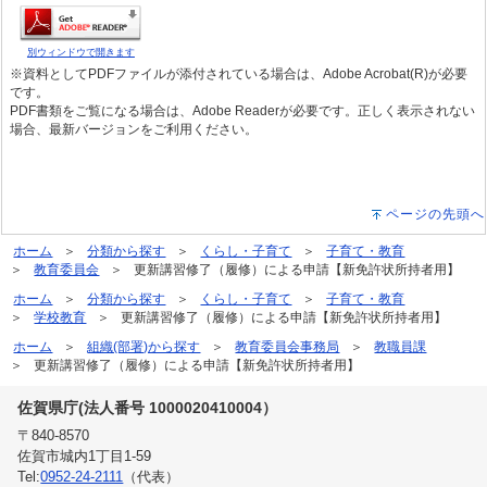
別ウィンドウで開きます
※資料としてPDFファイルが添付されている場合は、Adobe Acrobat(R)が必要
です。
PDF書類をご覧になる場合は、Adobe Readerが必要です。正しく表示されない
場合、最新バージョンをご利用ください。
ページの先頭へ
ホーム
分類から探す
くらし・子育て
子育て・教育
教育委員会
更新講習修了（履修）による申請【新免許状所持者用】
ホーム
分類から探す
くらし・子育て
子育て・教育
学校教育
更新講習修了（履修）による申請【新免許状所持者用】
ホーム
組織(部署)から探す
教育委員会事務局
教職員課
更新講習修了（履修）による申請【新免許状所持者用】
佐賀県庁(法人番号 1000020410004）
〒840-8570
佐賀市城内1丁目1-59
Tel:
0952-24-2111
（代表）