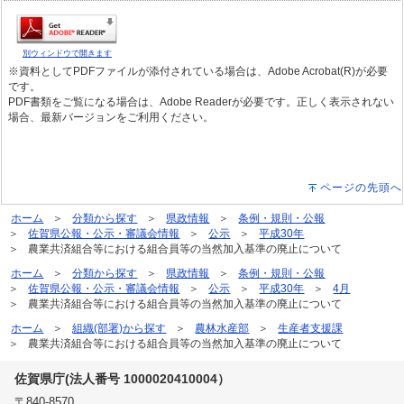
別ウィンドウで開きます
※資料としてPDFファイルが添付されている場合は、Adobe Acrobat(R)が必要
です。
PDF書類をご覧になる場合は、Adobe Readerが必要です。正しく表示されない
場合、最新バージョンをご利用ください。
ページの先頭へ
ホーム
分類から探す
県政情報
条例・規則・公報
佐賀県公報・公示・審議会情報
公示
平成30年
農業共済組合等における組合員等の当然加入基準の廃止について
ホーム
分類から探す
県政情報
条例・規則・公報
佐賀県公報・公示・審議会情報
公示
平成30年
4月
農業共済組合等における組合員等の当然加入基準の廃止について
ホーム
組織(部署)から探す
農林水産部
生産者支援課
農業共済組合等における組合員等の当然加入基準の廃止について
佐賀県庁(法人番号 1000020410004）
〒840-8570