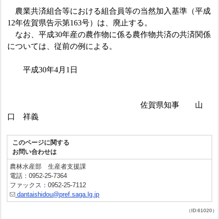
農業共済組合等における組合員等の当然加入基準（平成
12
年佐賀県告示第
163
号）は、廃止する。
なお、平成
30
年産の農作物に係る農作物共済の共済関係
については、従前の例による。
平成
30
年4月1日
佐賀県知事 山
口 祥義
このページに関する
お問い合わせは
農林水産部 生産者支援課
電話：0952-25-7364
ファックス：0952-25-7112
dantaishidou@pref.saga.lg.jp
（ID:61020）