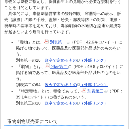
毒物又は劇物に指定し、保健衛生上の見地から必要な規制を行う
ことを目的としています。
具体的には、毒物劇物営業者の登録制度、容器等への表示、販
売（譲渡）の際の手続、盗難・紛失・漏洩等防止の対策、運搬・
廃棄時の基準等を定めており、毒物劇物の不適切な流通や漏洩等
が起きないよう規制を行っています。
「毒物」とは、
別表第一
（PDF：42.6キロバイト）に
掲げる物であって、医薬品及び医薬部外品以外のものをい
う。
別表第一の28
政令で定めるもの
（外部リンク）
「劇物」とは、
別表第二
（PDF：49.8キロバイト）に
掲げる物であって、医薬品及び医薬部外品以外のものをい
う。
別表第二の94
政令で定めるもの
（外部リンク）
「特定毒物」とは、毒物であって、
別表第三
（PDF：
39.1キロバイト）に掲げるものをいう。
別表第三の10
政令で定めるもの
（外部リンク）
毒物劇物販売業について