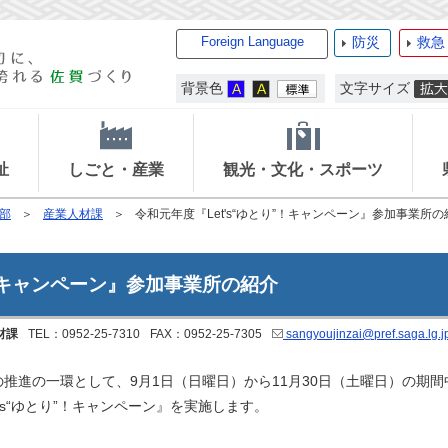
Foreign Language
防災
救急
背景色
文字サイズ
祉
しごと・産業
観光・文化・スポーツ
部
産業人材課
令和元年度『Let's“ゆとり”！キャンペーン』参加事業所の
”！キャンペーン』参加事業所の紹介
材課
TEL：0952-25-7310
FAX：0952-25-7305
sangyoujinzai@pref.saga.lg.j
進の一環として、9月1日（日曜日）から11月30日（土曜日）の期
's“ゆとり”！キャンペーン』を実施します。