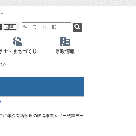
検
索
キ
ー
ワ
県土・まちづくり
県政情報
ー
ド
紹介
p
間中に年次有給休暇の取得推進やノー残業デー