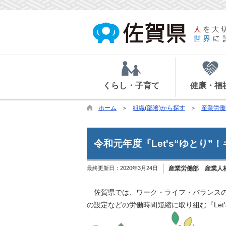
くらし・子育て
健康・福
ホーム
組織(部署)から探す
産業労働
令和元年度『Let's“ゆとり
最終更新日：
2020年3月24日
産業労働部 産業人
佐賀県では、ワーク・ライフ・バランスの推
の設定などの労働時間短縮に取り組む『Let