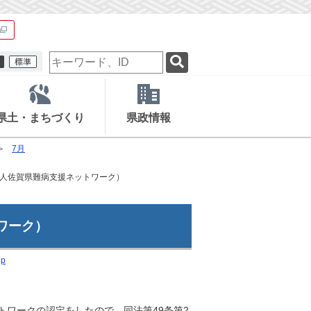
検
索
キ
ー
ワ
県土・まちづくり
県政情報
ー
ド
7月
人佐賀県難病支援ネットワーク）
ワーク）
jp
トワークの認定をしたので、同法第49条第2