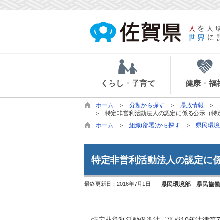
くらし・子育て
健康・福
ホーム
分類から探す
県政情報
特定非営利活動法人の認定に係る公示（特
ホーム
組織(部署)から探す
県民環境
特定非営利活動法人の認定に
最終更新日：
2016年7月1日
県民環境部 県民協働
特定非営利活動促進法（平成10年法律第7