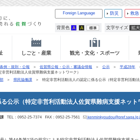
Foreign Language
防災
救急
背景色
文字サイズ
祉
しごと・産業
観光・文化・スポーツ
条例・規則・公報
佐賀県公報・公示・審議会情報
公示
平成28年
定非営利活動法人佐賀県難病支援ネットワーク）
部
県民協働課
特定非営利活動法人の認定に係る公示（特定非営利活動法
係る公示（特定非営利活動法人佐賀県難病支援ネット
課
TEL：0952-25-7374
FAX：0952-25-7561
kenminkyoudou@pref.saga.lg.
号）第44条第1項の規定による特定非営利活動法人佐賀県難病支援ネッ