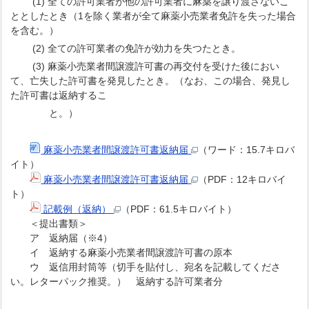
(1) 全ての許可業者が他の許可業者に麻薬を譲り渡さないこ
ととしたとき（1を除く業者が全て麻薬小売業者免許を失った場合
を含む。）
(2) 全ての許可業者の免許が効力を失つたとき。
(3) 麻薬小売業者間譲渡許可書の再交付を受けた後におい
て、亡失した許可書を発見したとき。（なお、この場合、発見し
た許可書は返納するこ
と。）
麻薬小売業者間譲渡許可書返納届
（ワード：15.7キロバ
イト）
麻薬小売業者間譲渡許可書返納届
（PDF：12キロバイ
ト）
記載例（返納）
（PDF：61.5キロバイト）
＜提出書類＞
ア 返納届（※4）
イ 返納する麻薬小売業者間譲渡許可書の原本
ウ 返信用封筒等（切手を貼付し、宛名を記載してくださ
い。レターパック推奨。） 返納する許可業者分