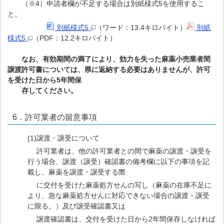
（※4）申請者欄が不足する場合は別紙様式5を使用するこ
と。
別紙様式5
（ワード：13.4キロバイト）
別紙
様式5
（PDF：12.2キロバイト）
なお、有効期間の満了により、効力を失った麻薬小売業者間
譲渡許可書については、県に返納する必要はありませんが、許可
を受けた日から5年間保
存してください。
6．許可業者の留意事項
(1)譲渡・譲受について
許可業者は、他の許可業者との間で麻薬の譲渡・譲受を
行う場合、譲渡（譲受）確認書の備考欄に以下の事項を記
載し、麻薬を譲渡・譲受する際
に交付を受けた麻薬処方せんの写し（麻薬の在庫不足に
より、急な麻薬処方せんに対応できない場合の譲渡・譲受
に限る。）及び譲受確認書又は
譲渡確認書は、交付を受けた日から2年間保存しなければ