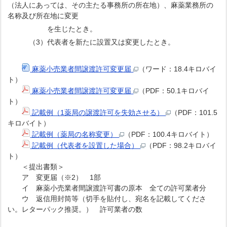
（法人にあっては、その主たる事務所の所在地）、麻薬業務所の
名称及び所在地に変更
を生じたとき。
（3）代表者を新たに設置又は変更したとき。
麻薬小売業者間譲渡許可変更届
（ワード：18.4キロバイ
ト）
麻薬小売業者間譲渡許可変更届
（PDF：50.1キロバイ
ト）
記載例（1薬局の譲渡許可を失効させる）
（PDF：101.5
キロバイト）
記載例（薬局の名称変更）
（PDF：100.4キロバイト）
記載例（代表者を設置した場合）
（PDF：98.2キロバイ
ト）
＜提出書類＞
ア 変更届（※2） 1部
イ 麻薬小売業者間譲渡許可書の原本 全ての許可業者分
ウ 返信用封筒等（切手を貼付し、宛名を記載してくださ
い。レターパック推奨。） 許可業者の数