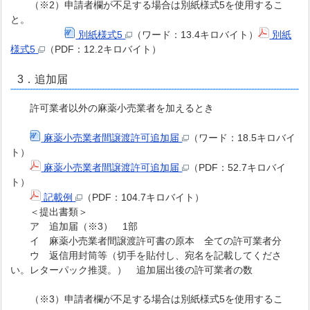
（※2）申請者欄が不足する場合は別紙様式5を使用するこ
と。
別紙様式5
（ワード：13.4キロバイト）
別紙
様式5
（PDF：12.2キロバイト）
3．追加届
許可業者以外の麻薬小売業者を加えるとき
麻薬小売業者間譲渡許可追加届
（ワード：18.5キロバイ
ト）
麻薬小売業者間譲渡許可追加届
（PDF：52.7キロバイ
ト）
記載例
（PDF：104.7キロバイト）
＜提出書類＞
ア 追加届（※3） 1部
イ 麻薬小売業者間譲渡許可書の原本 全ての許可業者分
ウ 返信用封筒等（切手を貼付し、宛名を記載してくださ
い。レターパック推奨。） 追加届出後の許可業者の数
（※3）申請者欄が不足する場合は別紙様式5を使用するこ