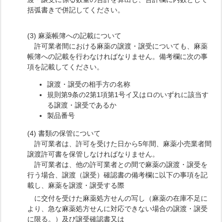
括弧書きで併記してください。
(3) 麻薬帳簿への記載について
許可業者間における麻薬の譲渡・譲受についても、麻薬
帳簿への記載を行わなければなりません。備考欄に次の事
項を記載してください。
譲渡・譲受の相手方の名称
規則第9条の2第1項第1号イ又はロのいずれに該当す
る譲渡・譲受であるか
製品番号
(4) 書類の保管について
許可業者は、許可を受けた日から5年間、麻薬小売業者間
譲渡許可書を保管しなければなりません。
許可業者は、他の許可業者との間で麻薬の譲渡・譲受を
行う場合、譲渡（譲受）確認書の備考欄に以下の事項を記
載し、麻薬を譲渡・譲受する際
に交付を受けた麻薬処方せんの写し（麻薬の在庫不足に
より、急な麻薬処方せんに対応できない場合の譲渡・譲受
に限る。）及び譲受確認書又は