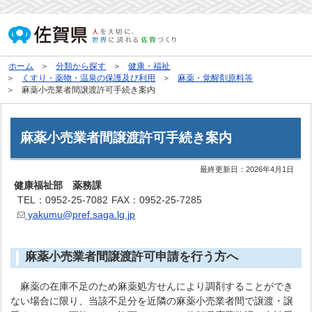
ホーム
分類から探す
健康・福祉
くすり・薬物・温泉の保護及び利用
麻薬・覚醒剤原料等
麻薬小売業者間譲渡許可手続き案内
麻薬小売業者間譲渡許可手続き案内
最終更新日：
2026年4月1日
健康福祉部 薬務課
TEL：0952-25-7082
FAX：0952-25-7285
yakumu@pref.saga.lg.jp
麻薬小売業者間譲渡許可申請を行う方へ
麻薬の在庫不足のため麻薬処方せんにより調剤することができ
ない場合に限り、当該不足分を近隣の麻薬小売業者間で譲渡・譲