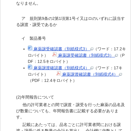
なりません。
ア 規則第9条の2第1項第1号イ又はロのいずれに該当す
る譲渡・譲受であるか
イ 製品番号
麻薬譲受確認書（別紙様式3）
（ワード：17.2キ
ロバイト）
麻薬譲受確認書（別紙様式3）
（P
DF：12.5キロバイト）
麻薬譲渡確認書（別紙様式4）
（ワード：17キ
ロバイト）
麻薬譲渡確認書（別紙様式4）
（PDF：12.4キロバイト）
(2)年間報告について
他の許可業者との間で譲渡・譲受を行った麻薬の品名及
び数量についても、年間報告書に記載する必要がありま
す。
記載にあたっては、品名ごとに許可業者間における譲
渡・譲受に係る数量の合計を算出し、合計欄に内数として