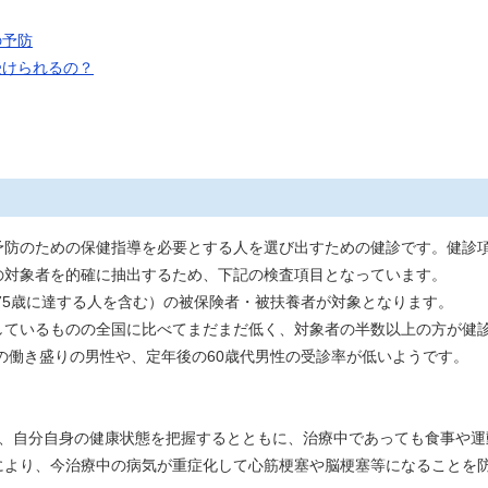
の予防
受けられるの？
防のための保健指導を必要とする人を選び出すための健診です。健診
の対象者を的確に抽出するため、下記の検査項目となっています。
75歳に達する人を含む）の被保険者・被扶養者が対象となります。
ているものの全国に比べてまだまだ低く、対象者の半数以上の方が健
の働き盛りの男性や、定年後の60歳代男性の受診率が低いようです。
、自分自身の健康状態を把握するとともに、治療中であっても食事や運
により、今治療中の病気が重症化して心筋梗塞や脳梗塞等になることを