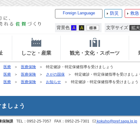
Foreign Language
防災
救急
背景色
文字サイズ
祉
しごと・産業
観光・文化・スポーツ
医療
医療保険
特定健診・特定保健指導を受けましょう
医療
医療保険
さがの国保
特定健診・特定保健指導を受けましょ
医療
医療保険
お知らせ
特定健診・特定保健指導を受けましょう
けましょう
康保険課
TEL：0952-25-7057
FAX：0952-25-7301
kokuho@pref.saga.lg.jp