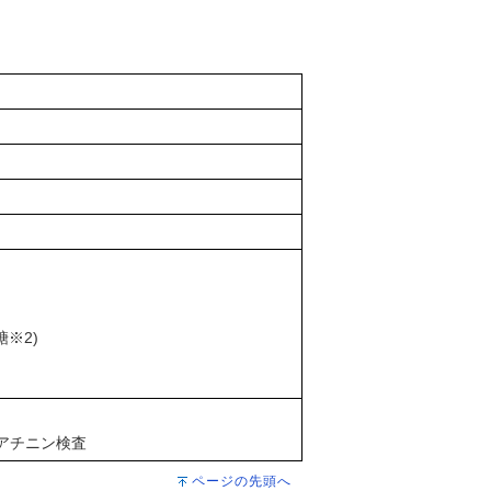
※2)
アチニン検査
ページの先頭へ