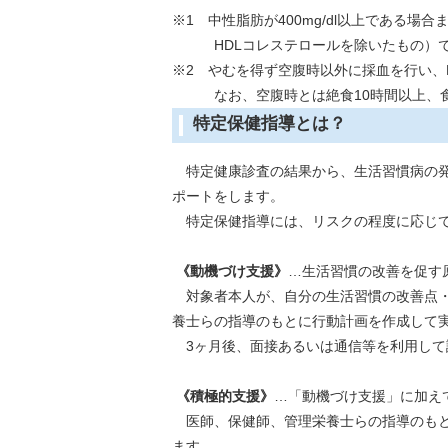
※1 中性脂肪が400mg/dl以上である場
HDLコレステロールを除いたもの）で
※2 やむを得ず空腹時以外に採血を行い、
なお、空腹時とは絶食10時間以上、食直
特定保健指導とは？
特定健康診査の結果から、生活習慣病の発
ポートをします。
特定保健指導には、リスクの程度に応じて
《動機づけ支援》
…生活習慣の改善を促す
対象者本人が、自分の生活習慣の改善点・
養士らの指導のもとに行動計画を作成して
3ヶ月後、面接あるいは通信等を利用して
《積極的支援》
…「動機づけ支援」に加え
医師、保健師、管理栄養士らの指導のもと
ます。