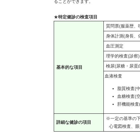
ることができます。
★
特定健診の検査項目
質問票(服薬歴、
身体計測(身長、体
血圧測定
理学的検査(診察)
検尿(尿糖・尿蛋
基本的な項目
血液検査
脂質検査(
血糖検査(空
肝機能検査(
※一定の基準の
詳細な健診の項目
心電図検査、眼底