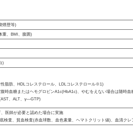
喫煙歴等)
重、BMI、腹囲)
白)
中性脂肪、HDLコレステロール、LDLコレステロール※1)
腹時血糖またはヘモグロビンA1c(HbA1c)、やむをえない場合は随時血糖
AST、ALT、γ―GTP)
下、医師が必要と認めた場合に実施
検査、貧血検査(赤血球数、血色素量、ヘマトクリット値)、血清クレ