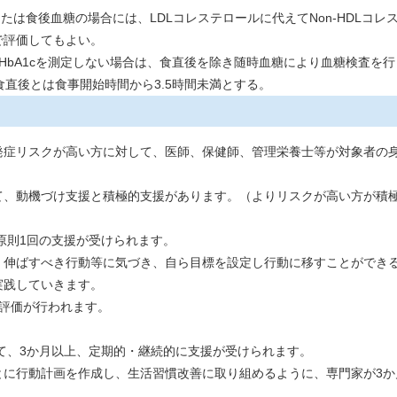
合または食後血糖の場合には、LDLコレステロールに代えてNon-HDLコ
評価してもよい。
HbA1cを測定しない場合は、食直後を除き随時血糖により血糖検査を
後とは食事開始時間から3.5時間未満とする。
症リスクが高い方に対して、医師、保健師、管理栄養士等が対象者の
、動機づけ支援と積極的支援があります。（よりリスクが高い方が積
原則1回の支援が受けられます。
伸ばすべき行動等に気づき、自ら目標を設定し行動に移すことができ
実践していきます。
評価が行われます。
て、3か月以上、定期的・継続的に支援が受けられます。
に行動計画を作成し、生活習慣改善に取り組めるように、専門家が3か