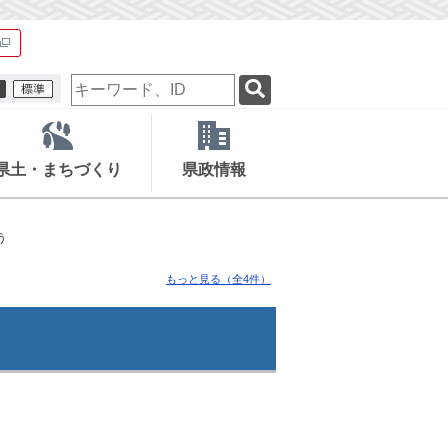
検
索
キ
ー
ワ
県土・まちづくり
県政情報
ー
ド
う
もっと見る（全4件）