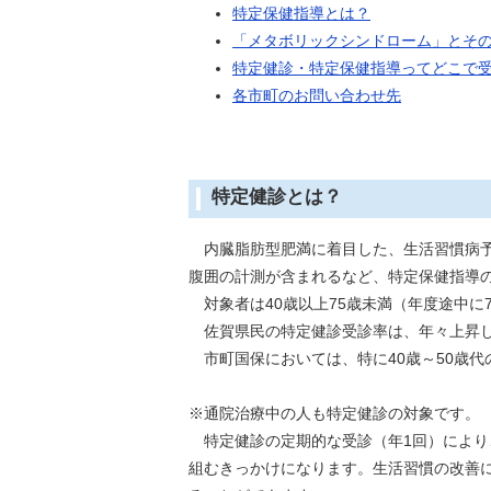
特定保健指導とは？
「メタボリックシンドローム」とそ
特定健診・特定保健指導ってどこで
各市町のお問い合わせ先
特定健診とは？
内臓脂肪型肥満に着目した、生活習慣病予
腹囲の計測が含まれるなど、特定保健指導
対象者は40歳以上75歳未満（年度途中に
佐賀県民の特定健診受診率は、年々上昇し
市町国保においては、特に40歳～50歳代
※通院治療中の人も特定健診の対象です。
特定健診の定期的な受診（年1回）により
組むきっかけになります。生活習慣の改善