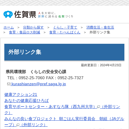
ホーム
分類から探す
くらし・子育て
消費生活・食生活
食育・食品ロス削減
食育・たべんばくん
外部リンク集
外部リンク集
最終更新日：
2024年4月23日
県民環境部 くらしの安全安心課
TEL：0952-25-7060
FAX：0952-25-7327
kurashianzen@pref.saga.lg.jp
健康アクション21
あなたの健康応援ひろば
食育サポートセンター・あすなろ隊（西九州大学）
（外部リン
ク）
みんなの良い食プロジェクト 朝ごはん実行委員会 朝組（JAグル
ープ）
（外部リンク）