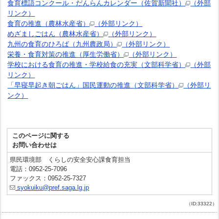
食育標語コンクール・だんらんカレンダー（佐賀新聞社）
（外部
リンク）
食育の推進（農林水産省）
（外部リンク）
めざましごはん（農林水産省）
（外部リンク）
九州の食育のひろば（九州農政局）
（外部リンク）
栄養・食育対策の推進（厚生労働省）
（外部リンク）
学校における食育の推進・学校給食の充実（文部科学省）
（外部
リンク）
「早寝早起き朝ごはん」国民運動の推進（文部科学省）
（外部リ
ンク）
このページに関する
お問い合わせは
県民環境部 くらしの安全安心課食育担当
電話：0952-25-7096
ファックス：0952-25-7327
syokuiku@pref.saga.lg.jp
（ID:33322）