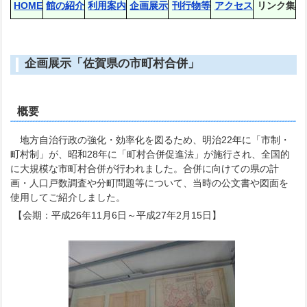
HOME
館の紹介
利用案内
企画展示
刊行物等
アクセス
リンク集
企画展示「佐賀県の市町村合併」
概要
地方自治行政の強化・効率化を図るため、明治22年に「市制・
町村制」が、昭和28年に「町村合併促進法」が施行され、全国的
に大規模な市町村合併が行われました。合併に向けての県の計
画・人口戸数調査や分町問題等について、当時の公文書や図面を
使用してご紹介しました。
【会期：平成26年11月6日～平成27年2月15日】