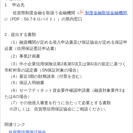
1. 申込先
佐賀県制度金融を取扱う金融機関（
制度金融取扱金融機関
（PDF：56.7キロバイト））の県内窓口
2．提出する書類
（1）融資機関が定める借入申込書及び保証協会が定める保証申
込書（信用保証委託申込書）
（2）事業計画書
（3）中小企業信用保険法第2条第5項又は第6項の規定に基づく
市町村長の認定書（SN保証対象の場合）
（4）最近3期の財務諸表（付票を含む）
（5）保証人明細書
（6）セーフティネット資金要件確認申請書（融資対象要件3ま
たは4の場合）
（7）その他借入審査を行うに当たって必要とする書類
※詳しくは、佐賀県信用保証協会にご相談ください。
関連リンク
佐賀県信用保証協会