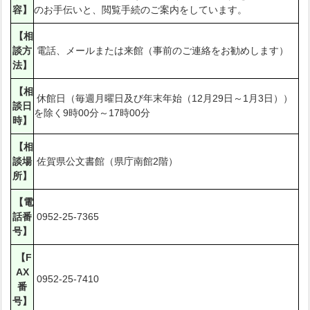
容】
のお手伝いと、閲覧手続のご案内をしています。
【相
談方
電話、メールまたは来館（事前のご連絡をお勧めします）
法】
【相
休館日（毎週月曜日及び年末年始（12月29日～1月3日））
談日
を除く9時00分～17時00分
時】
【相
談場
佐賀県公文書館（県庁南館2階）
所】
【電
話番
0952-25-7365
号】
【F
AX
0952-25-7410
番
号】