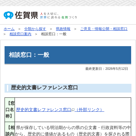
ホーム
分類から探す
県政情報
ご意見・情報公開・相談窓口
相談窓口案内
相談窓口：一般
相談窓口：一般
最終更新日：
2026年5月12日
歴史的文書レファレンス窓口
【窓
口名
歴史的文書レファレンス窓口
（外部リンク）
称】
【相
県が保存している明治期からの県の公文書・行政資料等の中
談内
から、歴史的に価値があるもの（歴史的文書）を探される際