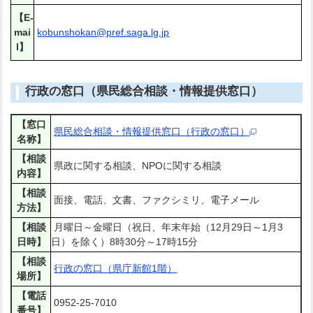
【E-
mai
kobunshokan@pref.saga.lg.jp
l】
行政の窓口（県民総合相談・情報提供窓口）
【窓口
県民総合相談・情報提供窓口（行政の窓口）
名称】
【相談
県政に関する相談、NPOに関する相談
内容】
【相談
面接、電話、文書、ファクシミリ、電子メール
方法】
【相談
月曜日～金曜日（祝日、年末年始（12月29日～1月3
日時】
日）を除く）8時30分～17時15分
【相談
行政の窓口（県庁新館1階）
場所】
【電話
0952-25-7010
番号】