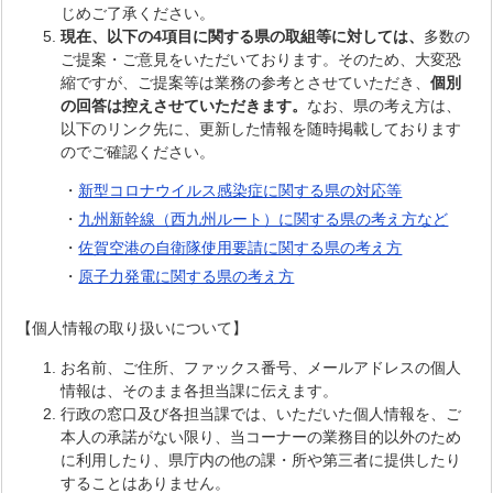
じめご了承ください。
現在、以下の4項目に関する県の取組等に対しては、
多数の
ご提案・ご意見をいただいております。そのため、大変恐
縮ですが、ご提案等は業務の参考とさせていただき、
個別
の回答は控えさせていただきます。
なお、県の考え方は、
以下のリンク先に、更新した情報を随時掲載しております
のでご確認ください。
・
新型コロナウイルス感染症に関する県の対応等
・
九州新幹線（西九州ルート）に関する県の考え方など
・
佐賀空港の自衛隊使用要請に関する県の考え方
・
原子力発電に関する県の考え方
【個人情報の取り扱いについて】
お名前、ご住所、ファックス番号、メールアドレスの個人
情報は、そのまま各担当課に伝えます。
行政の窓口及び各担当課では、いただいた個人情報を、ご
本人の承諾がない限り、当コーナーの業務目的以外のため
に利用したり、県庁内の他の課・所や第三者に提供したり
することはありません。