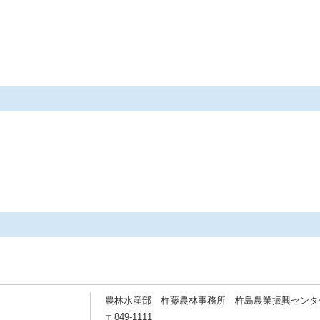
農林水産部 杵藤農林事務所 杵島農業振興センタ
〒849-1111