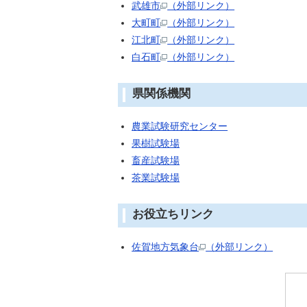
武雄市
（外部リンク）
大町町
（外部リンク）
江北町
（外部リンク）
白石町
（外部リンク）
県関係機関
農業試験研究センター
果樹試験場
畜産試験場
茶業試験場
お役立ちリンク
佐賀地方気象台
（外部リンク）