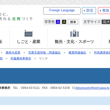
Foreign Language
防災
救急
背景色
文字サイズ
祉
しごと・産業
観光・文化・スポーツ
農林水産業
営農支援情報・関連施設
農業関連施設
杵島農業振
部
杵藤農林事務所
リンク
林事務所
TEL：0954-63-5111
FAX：0954-62-5159
kitounourin@pref.saga.lg.