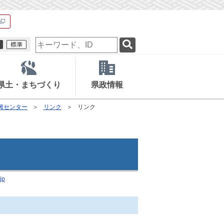
検
索
キ
ー
ワ
県土・まちづくり
県政情報
ー
ド
興センター
リンク
リンク
jp