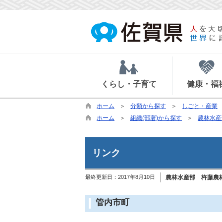
くらし・子育て
健康・福
ホーム
分類から探す
しごと・産業
ホーム
組織(部署)から探す
農林水産
リンク
最終更新日：
2017年8月10日
農林水産部 杵藤農
管内市町