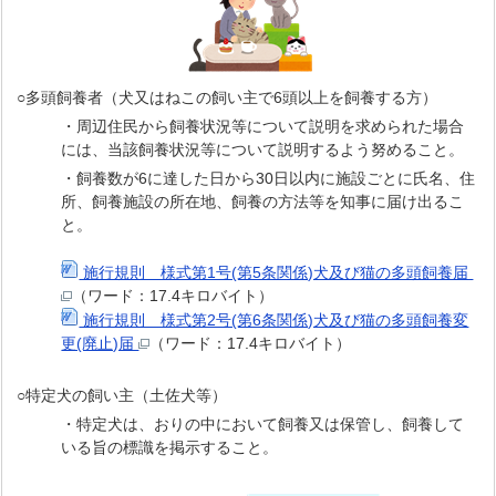
○多頭飼養者（犬又はねこの飼い主で6頭以上を飼養する方）
・周辺住民から飼養状況等について説明を求められた場合
には、当該飼養状況等について説明するよう努めること。
・飼養数が6に達した日から30日以内に施設ごとに氏名、住
所、飼養施設の所在地、飼養の方法等を知事に届け出るこ
と。
施行規則＿様式第1号(第5条関係)犬及び猫の多頭飼養届
（ワード：17.4キロバイト）
施行規則＿様式第2号(第6条関係)犬及び猫の多頭飼養変
更(廃止)届
（ワード：17.4キロバイト）
○特定犬の飼い主（土佐犬等）
・特定犬は、おりの中において飼養又は保管し、飼養して
いる旨の標識を掲示すること。