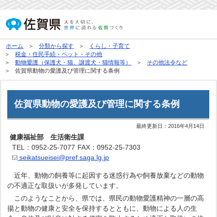
ホーム
分類から探す
くらし・子育て
税金・住民手続・ペット・その他
動物愛護（保護犬・猫、譲渡犬・猫情報等）
その他法令など
佐賀県動物の愛護及び管理に関する条例
佐賀県動物の愛護及び管理に関する条例
最終更新日：
2016年4月14日
健康福祉部 生活衛生課
TEL：0952-25-7077
FAX：0952-25-7303
seikatsueisei@pref.saga.lg.jp
近年、動物の飼養等に起因する迷惑行為や飼養放棄などの動物
の不適正な取扱いが多発しています。
このようなことから、県では、県民の動物愛護精神の一層の高
揚と動物の健康と安全を保持するとともに、動物による人の生