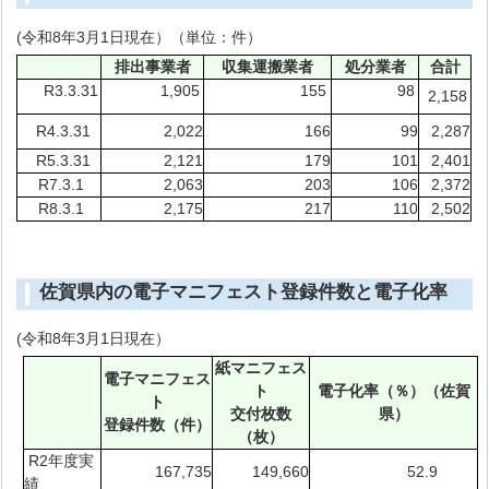
(令和8年3月1日現在）（単位：件）
排出事業者
収集運搬業者
処分業者
合計
R3.3.31
1,905
155
98
2,158
R4.3.31
2,022
166
99
2,287
R5.3.31
2,121
179
101
2,401
R7.3.1
2,063
203
106
2,372
R8.3.1
2,175
217
110
2,502
佐賀県内の電子マニフェスト登録件数と電子化率
(令和8年3月1日現在）
紙マニフェス
電子マニフェス
ト
電子化率（％）（佐賀
ト
交付枚数
県）
登録件数（件）
（枚）
R2年度実
167,735
149,660
52.9
績