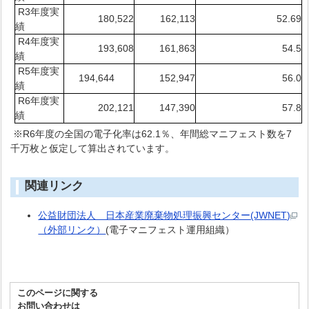
R3年度実
180,522
162,113
52.69
績
R4年度実
193,608
161,863
54.5
績
R5年度実
194,644
152,947
56.0
績
R6年度実
202,121
147,390
57.8
績
※R6年度の全国の電子化率は62.1％、年間総マニフェスト数を7
千万枚と仮定して算出されています。
関連リンク
公益財団法人 日本産業廃棄物処理振興センター(JWNET)
（外部リンク）
(電子マニフェスト運用組織）
このページに関する
お問い合わせは