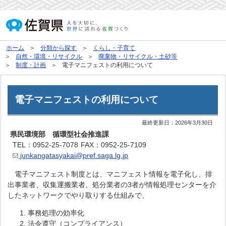
ホーム
分類から探す
くらし・子育て
自然・環境・リサイクル
廃棄物・リサイクル・土砂等
制度・計画
電子マニフェストの利用について
電子マニフェストの利用について
最終更新日：
2026年3月30日
県民環境部 循環型社会推進課
TEL：0952-25-7078
FAX：0952-25-7109
junkangatasyakai@pref.saga.lg.jp
電子マニフェスト制度とは、マニフェスト情報を電子化し、排
出事業者、収集運搬業者、処分業者の3者が情報処理センターを介
したネットワークでやり取りする仕組みで、
事務処理の効率化
法令遵守（コンプライアンス）