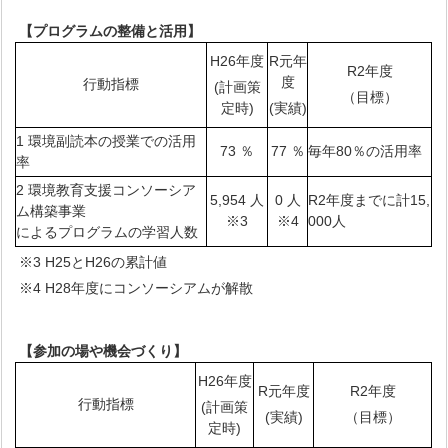
【プログラムの整備と活用】
H26年度
R元年
R2年度
度
行動指標
(計画策
（目標）
定時)
(実績)
1 環境副読本の授業での活用
73 ％
77 ％
毎年80％の活用率
率
2 環境教育支援コンソーシア
5,954 人
0 人
R2年度までに計15,
ム構築事業
※3
※4
000人
によるプログラムの学習人数
※3 H25とH26の累計値
※4 H28年度にコンソーシアムが解散
【参加の場や機会づくり】
H26年度
R元年度
R2年度
行動指標
(計画策
(実績)
（目標）
定時)