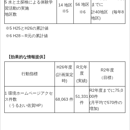
5 水と土探検による体験学
56 地区
までに
14 地区
習活動の実施
※5
※6
計40地区 (毎年8
地区数
地区)
※5 H25とH26の累計値
※6 H28～R元の累計値
【効果的な情報提供】
H26年度
R元年
R2年度
度
行動指標
(計画策定
（目標）
時)
(実績)
R2年度までに75,0
1 環境ホームページアクセ
51,331
00件
ス件数
68,063 件
件
(月平均で570件の
（うるおい佐賀HP）
増加)