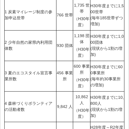
1,735 世
H30年度までに1,5
帯
1 炭素マイレージ制度の参
00世帯
766 世帯
加申込世帯
(毎年185世帯ずつ
（H30年
増加)
度）
1,198 団
H30年度までに1,0
体
2 少年自然の家県内利用団
00団体
930 団体
体数
(現状から1割の増
（H30年
加)
度）
600 事業
H30年度までに60
所
3 夏のエコスタイル宣言事
456 事業
0事業所
業所数
所
(毎年約30事業所
（H30年
の増加)
度）
10,862
H30年度までに10,
人
4 森林づくりボランティア
800人
9,842 人
の活動者数
(現状から1割の増
（H30年
加)
度）
H28年度～R2年度