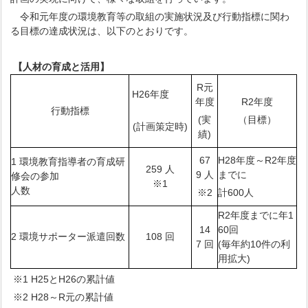
令和元年度の環境教育等の取組の実施状況及び行動指標に関わ
る目標の達成状況は、以下のとおりです。
【人材の育成と活用】
R元
H26年度
年度
R2年度
行動指標
(実
（目標）
(計画策定時)
績)
67
H28年度～R2年度
1 環境教育指導者の育成研
259 人
9 人
までに
修会の参加
※1
人数
※2
計600人
R2年度までに年1
14
60回
2 環境サポーター派遣回数
108 回
7 回
(毎年約10件の利
用拡大)
※1 H25とH26の累計値
※2 H28～R元の累計値