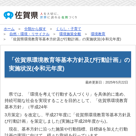
ホーム
分類から探す
くらし・子育て
自然・環境・リサイクル
環境施策全般
環境教育
「佐賀県環境教育等基本方針及び行動計画」の実施状況(令和元年度)
「佐賀県環境教育等基本方針及び行動計画」の
実施状況(令和元年度)
最終更新日：
2025年5月22日
県では、「環境を考えて行動する人づくり」を具体的に進め、
持続可能な社会を実現することを目的として、「佐賀県環境教育
基本方針」（平成24年
3月策定）を改定し、平成27年度に「佐賀県環境教育等基本方針及
び行動計画」を策定しました(実施は平成28年度から)。
現在、基本方針に沿った施策や行動指標、目標値を加えた行動
計画の実現に向けて、様々な取組を行っています。