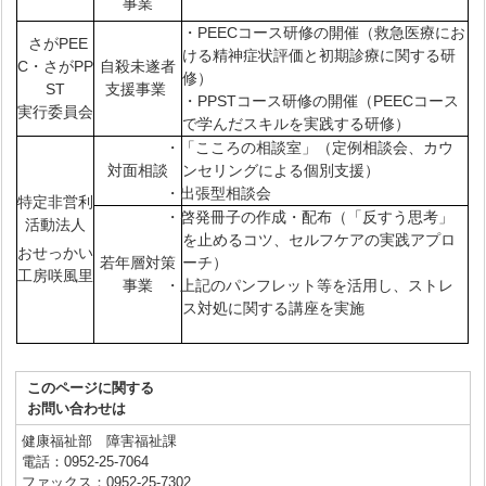
事業
・PEECコース研修の開催（救急医療にお
さがPEE
ける精神症状評価と初期診療に関する研
C・さがPP
自殺未遂者
修）
ST
支援事業
・PPSTコース研修の開催（PEECコース
実行委員会
で学んだスキルを実践する研修）
・「こころの相談室」（定例相談会、カウ
対面相談
ンセリングによる個別支援）
・出張型相談会
特定非営利
・啓発冊子の作成・配布（「反すう思考」
活動法人
を止めるコツ、セルフケアの実践アプロ
おせっかい
若年層対策
ーチ）
工房咲風里
事業
・上記のパンフレット等を活用し、ストレ
ス対処に関する講座を実施
このページに関する
お問い合わせは
健康福祉部 障害福祉課
電話：0952-25-7064
ファックス：0952-25-7302