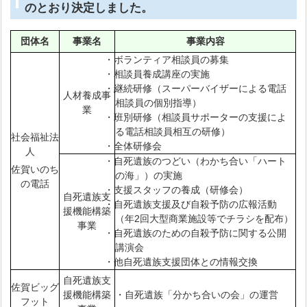
のとおり決定しました。
団体名
事業名
事業内容
・ボランティア相談員の募集
・相談員養成講座の実施
・継続研修（スーパーバイザーによる電話
人材養成事
相談員の個別指導）
業
・班別研修（相談員サポーターの支援によ
る電話相談員相互の研修）
社会福祉法
・全体研修会
人
・自死遺族のつどい（わかち合い「ハート
佐賀いのち
の海」）の実施
の電話
・支援スタッフの養成（研修会）
自死遺族支
・自死遺族支援及び自殺予防の広報活動
援機能構築
（年2回大型商業施設等でチラシを配布）
事業
・自死遺族のための自殺予防に関する公開
講演会
・他自死遺族支援団体との情報交換
自死遺族支
佐賀ビッグ
援機能構築
・自死遺族「分かち合いの会」の運営
フット