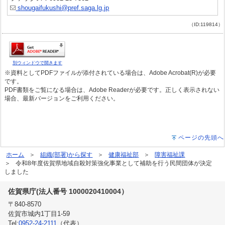
shougaifukushi@pref.saga.lg.jp
（ID:119814）
別ウィンドウで開きます
※資料としてPDFファイルが添付されている場合は、Adobe Acrobat(R)が必要
です。
PDF書類をご覧になる場合は、Adobe Readerが必要です。正しく表示されない
場合、最新バージョンをご利用ください。
ページの先頭へ
ホーム
組織(部署)から探す
健康福祉部
障害福祉課
令和8年度佐賀県地域自殺対策強化事業として補助を行う民間団体が決定
しました
佐賀県庁(法人番号 1000020410004）
〒840-8570
佐賀市城内1丁目1-59
Tel:
0952-24-2111
（代表）