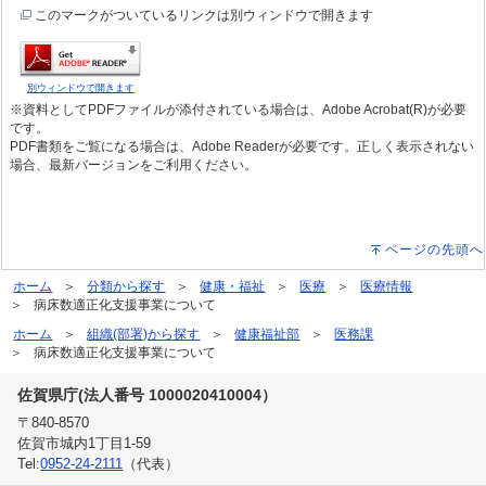
このマークがついているリンクは別ウィンドウで開きます
別ウィンドウで開きます
※資料としてPDFファイルが添付されている場合は、Adobe Acrobat(R)が必要
です。
PDF書類をご覧になる場合は、Adobe Readerが必要です。正しく表示されない
場合、最新バージョンをご利用ください。
ページの先頭へ
ホーム
分類から探す
健康・福祉
医療
医療情報
病床数適正化支援事業について
ホーム
組織(部署)から探す
健康福祉部
医務課
病床数適正化支援事業について
佐賀県庁(法人番号 1000020410004）
〒840-8570
佐賀市城内1丁目1-59
Tel:
0952-24-2111
（代表）