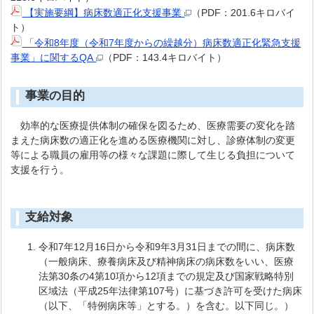
【実施要綱】病床数適正化支援事業
（PDF：201.6キロバイ
ト）
「令和8年度（令和7年度からの繰越分）病床数適正化緊急支援
事業」に関するQA
（PDF：143.4キロバイト）
事業の目的
効率的な医療提供体制の確保を図るため、医療需要の変化を踏
まえた病床数の適正化を進める医療機関に対し、診療体制の変更
等による職員の雇用等の様々な課題に際して生じる負担について
支援を行う。
支給対象
令和7年12月16日から令和9年3月31日までの間に、病床数
（一般病床、療養病床及び精神病床の病床数をいい、医療
法第30条の4第10項から12項までの規定及び国家戦略特別
区域法（平成25年法律第107号）に基づき許可を受けた病床
（以下、「特例病床等」とする。）を含む。以下同じ。）