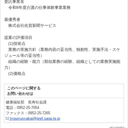
委託事業名
令和8年度介護の仕事体験事業業務
最優秀者
株式会社佐賀新聞サービス
提案の評価項目
(1)技術点
業務の実施方針（業務内容の妥当性、独創性、実施手法・スケ
ジュール等の妥当性）
組織の経験・能力（類似業務の経験、組織としての業務実施能
力）
(2)価格点
このページに関する
お問い合わせは
健康福祉部 長寿社会課
電話：0952-25-7054
ファックス：0952-25-7265
tyoujyusyakai@pref.saga.lg.jp
（ID:119457）