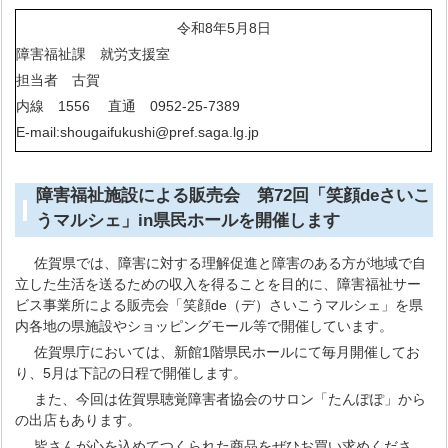
令和8年5月8日
障害福祉課 就労支援室
担当者 古賀
内線 1556 直通 0952-25-7389
E-mail:shougaifukushi@pref.saga.lg.jp
障害福祉施設による販売会 第72回「笑顔deさいこ
うマルシェ」in県民ホールを開催します
佐賀県では、障害に対する理解促進と障害のある方が地域で自
立した生活を送るための収入を得ることを目的に、障害福祉サー
ビス事業所による販売会「笑顔de（デ）さいこうマルシェ」を県
内各地の県施設やショッピングモール等で開催しています。
佐賀県庁においては、新館1階県民ホールにて毎月開催してお
り、5月は下記の日程で開催します。
また、今回は佐賀県聴覚障害者協会のサロン「たんぽぽ」から
の出店もあります。
皆さんが心を込めてつくられた商品をぜひお買い求めくださ