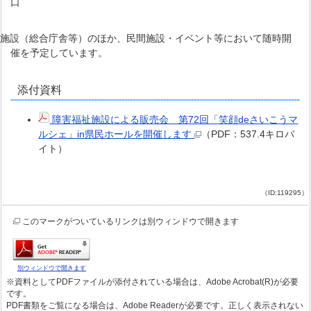
口
 県施設（総合庁舎等）のほか、民間施設・イベント等において随時開
催を予定しています。
添付資料
障害福祉施設による販売会 第72回「笑顔deさいこうマ
ルシェ」in県民ホールを開催します
（PDF：537.4キロバ
イト）
（ID:119295）
このマークがついているリンクは別ウィンドウで開きます
別ウィンドウで開きます
※資料としてPDFファイルが添付されている場合は、Adobe Acrobat(R)が必要
です。
PDF書類をご覧になる場合は、Adobe Readerが必要です。正しく表示されない