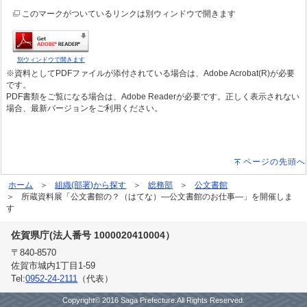
このマークがついているリンクは別ウィンドウで開きます
別ウィンドウで開きます
※資料としてPDFファイルが添付されている場合は、Adobe Acrobat(R)が必要
です。
PDF書類をご覧になる場合は、Adobe Readerが必要です。正しく表示されない
場合、最新バージョンをご利用ください。
ページの先頭へ
ホーム
組織(部署)から探す
総務部
公文書館
所蔵資料展「公文書館の？（はてな）―公文書館のお仕事―」を開催しま
す
佐賀県庁(法人番号 1000020410004）
〒840-8570
佐賀市城内1丁目1-59
Tel:
0952-24-2111
（代表）
Copyright© 2016 Saga Prefecture.All Rights Reserved.