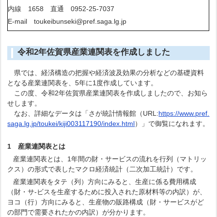
内線 1658 直通 0952-25-7037
E-mail toukeibunseki@pref.saga.lg.jp
令和2年佐賀県産業連関表を作成しました
県では、経済構造の把握や経済波及効果の分析などの基礎資料
となる産業連関表を、5年に1度作成しています。
この度、令和2年佐賀県産業連関表を作成しましたので、お知ら
せします。
なお、詳細なデータは「さが統計情報館（URL:
https://www.pref.
saga.lg.jp/toukei/kiji003117190/index.html
）」で御覧になれます。
1 産業連関表とは
産業連関表とは、1年間の財・サービスの流れを行列（マトリッ
クス）の形式で表したマクロ経済統計（二次加工統計）です。
産業連関表をタテ（列）方向にみると、生産に係る費用構成
（財・サ-ビスを生産するために投入された原材料等の内訳）が、
ヨコ（行）方向にみると、生産物の販路構成（財・サービスがど
の部門で需要されたかの内訳）が分かります。