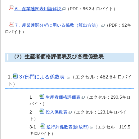
6．産業連関表用語解説
（PDF：96.3キロバイト）
7．産業連関分析に用いる係数（算出方法）
（PDF：92キ
ロバイト）
（2）生産者価格評価表及び各種係数表
1.
37部門による係数表
（エクセル：482.6キロバイ
ト）
1
生産者価格評価表
（エクセル：290.5キロ
バイト）
2
投入係数表
（エクセル：123.1キロバイ
ト）
3-1
逆行列係数表(開放型)
（エクセル：119.5
キロバイト）