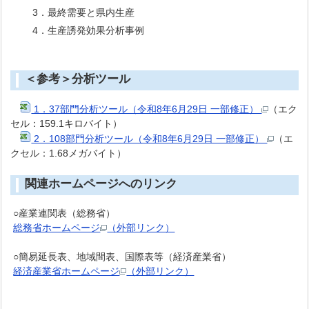
3．最終需要と県内生産
4．生産誘発効果分析事例
＜参考＞分析ツール
1．37部門分析ツール（令和8年6月29日 一部修正）
（エク
セル：159.1キロバイト）
2．108部門分析ツール（令和8年6月29日 一部修正）
（エ
クセル：1.68メガバイト）
関連ホームページへのリンク
○産業連関表（総務省）
総務省ホームページ
（外部リンク）
○簡易延長表、地域間表、国際表等（経済産業省）
経済産業省ホームページ
（外部リンク）