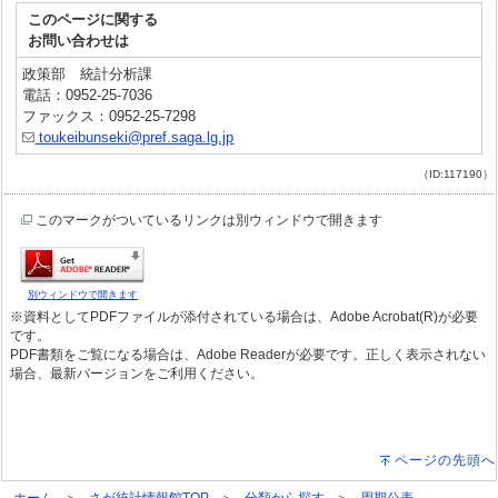
このページに関する
お問い合わせは
政策部 統計分析課
電話：0952-25-7036
ファックス：0952-25-7298
toukeibunseki@pref.saga.lg.jp
（ID:117190）
このマークがついているリンクは別ウィンドウで開きます
別ウィンドウで開きます
※資料としてPDFファイルが添付されている場合は、Adobe Acrobat(R)が必要
です。
PDF書類をご覧になる場合は、Adobe Readerが必要です。正しく表示されない
場合、最新バージョンをご利用ください。
ページの先頭へ