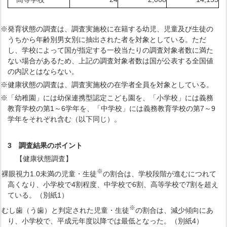
※発育状態の調査は、調査実施校に在籍する幼児、児童及び生徒の
うちから年齢別男女別に抽出された者を対象としている。ただ
し、学校によって国が指定する一校当たりの調査対象者数に満た
ない場合があるため、上記の調査対象者数は国が公表する全国値
の内訳とはならない。
※健康状態の調査は、調査実施校の在学者全員を対象としている。
※「幼稚園」には幼保連携型認定こども園を、「小学校」には義務
教育学校の第1～6学年を、「中学校」には義務教育学校の第7～9
学年をそれぞれ含む（以下同じ）。
3
調査結果のポイント
【健康状態調査】
※
）裸眼視力1.0未満の児童・生徒
の割合は、学校段階が進むにつれて
高くなり、小学校で4割程度、中学校で6割、高等学校で7割を超え
ている。（別紙1）
※
）むし歯（う歯）と判定された児童・生徒
の割合は、減少傾向にあ
り、小学校で、平成元年度以降では最低となった。（別紙4）