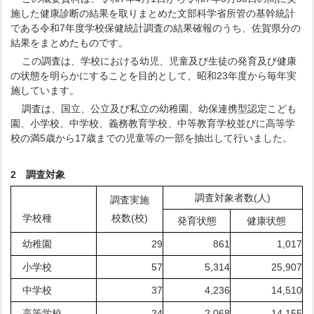
施した健康診断の結果を取りまとめた文部科学省所管の基幹統計
である令和7年度学校保健統計調査の結果確報のうち、佐賀県分の
結果をまとめたものです。
この調査は、学校における幼児、児童及び生徒の発育及び健康
の状態を明らかにすることを目的として、昭和23年度から毎年実
施しています。
調査は、国立、公立及び私立の幼稚園、幼保連携型認定こども
園、小学校、中学校、義務教育学校、中等教育学校並びに高等学
校の満5歳から17歳までの児童等の一部を抽出して行いました。
2
調査対象
調査対象者数(人)
調査実施
学校種
校数(校)
発育状態
健康状態
幼稚園
29
861
1,017
小学校
57
5,314
25,907
中学校
37
4,236
14,510
高等学校
24
2,068
14,155