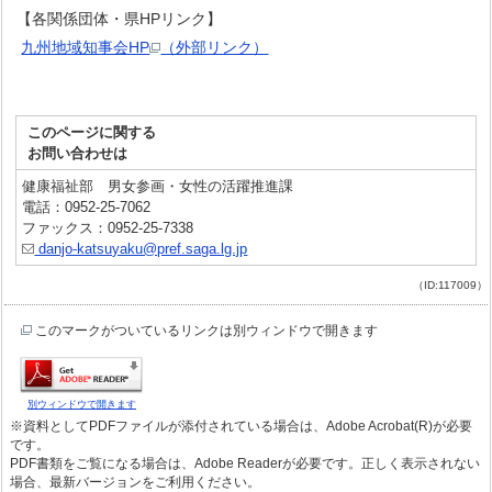
【各関係団体・県HPリンク】
九州地域知事会HP
（外部リンク）
このページに関する
お問い合わせは
健康福祉部 男女参画・女性の活躍推進課
電話：0952-25-7062
ファックス：0952-25-7338
danjo-katsuyaku@pref.saga.lg.jp
（ID:117009）
このマークがついているリンクは別ウィンドウで開きます
別ウィンドウで開きます
※資料としてPDFファイルが添付されている場合は、Adobe Acrobat(R)が必要
です。
PDF書類をご覧になる場合は、Adobe Readerが必要です。正しく表示されない
場合、最新バージョンをご利用ください。