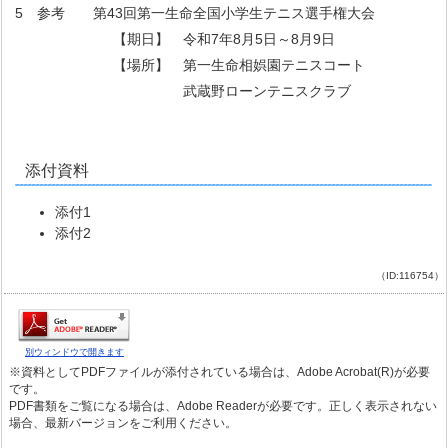
5 参考 第43回第一生命全国小学生テニス選手権大会
【期日】 令和7年8月5日～8月9日
【場所】 第一生命相娯園テニスコート
武蔵野ローンテニスクラブ
添付資料
添付1
添付2
（ID:116754）
別ウィンドウで開きます
※資料としてPDFファイルが添付されている場合は、Adobe Acrobat(R)が必要
です。
PDF書類をご覧になる場合は、Adobe Readerが必要です。正しく表示されない
場合、最新バージョンをご利用ください。