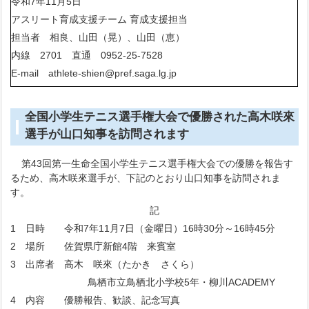
令和7年11月5日
アスリート育成支援チーム 育成支援担当
担当者 相良、山田（晃）、山田（恵）
内線 2701 直通 0952-25-7528
E-mail athlete-shien@pref.saga.lg.jp
全国小学生テニス選手権大会で優勝された高木咲來
選手が山口知事を訪問されます
第43回第一生命全国小学生テニス選手権大会での優勝を報告す
るため、高木咲來選手が、下記のとおり山口知事を訪問されま
す。
記
1 日時 令和7年11月7日（金曜日）16時30分～16時45分
2 場所 佐賀県庁新館4階 来賓室
3 出席者 高木 咲來（たかき さくら）
鳥栖市立鳥栖北小学校5年・柳川ACADEMY
4 内容 優勝報告、歓談、記念写真