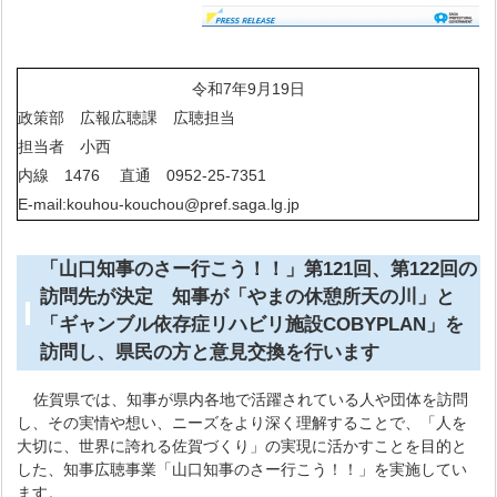
令和7年9月19日
政策部 広報広聴課 広聴担当
担当者 小西
内線 1476 直通 0952-25-7351
E-mail:kouhou-kouchou@pref.saga.lg.jp
「山口知事のさー行こう！！」第121回、第122回の
訪問先が決定 知事が「やまの休憩所天の川
」と
「ギャンブル依存症リハビリ施設
COBYPLAN
」を
訪問し、県民の方と意見交換を行います
佐賀県では、知事が県内各地で活躍されている人や団体を訪問
し、その実情や想い、ニーズをより深く理解することで、「人を
大切に、世界に誇れる佐賀づくり」の実現に活かすことを目的と
した、知事広聴事業「山口知事のさー行こう！！」を実施してい
ます。