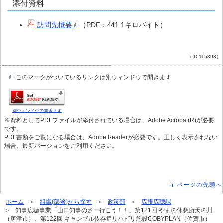
添付資料
訪問先概要
（PDF：441.1キロバイト）
（ID:115893）
このマークがついているリンクは別ウィンドウで開きます
別ウィンドウで開きます
※資料としてPDFファイルが添付されている場合は、Adobe Acrobat(R)が必要
です。
PDF書類をご覧になる場合は、Adobe Readerが必要です。正しく表示されない
場合、最新バージョンをご利用ください。
ページの先頭へ
ホーム
組織(部署)から探す
政策部
広報広聴課
知事広聴事業「山口知事のさー行こう！！」第121回 やまの休憩所天の川
（唐津市）、第122回 ギャンブル依存症リハビリ施設COBYPLAN（佐賀市）