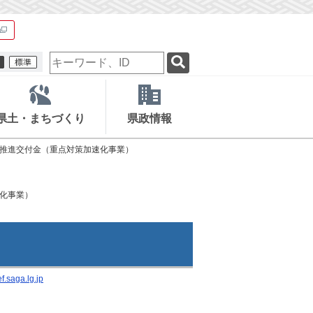
検
索
キ
ー
ワ
県土・まちづくり
県政情報
ー
ド
推進交付金（重点対策加速化事業）
化事業）
.saga.lg.jp