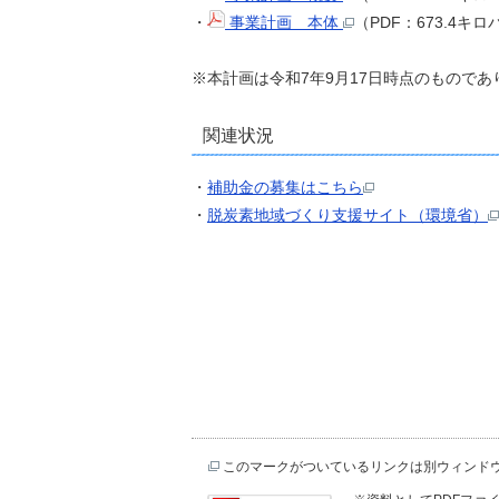
・
事業計画 本体
（PDF：673.4キ
※本計画は令和7年9月17日時点のもので
関連状況
・
補助金の募集はこちら
・
脱炭素地域づくり支援サイト（環境省）
このマークがついているリンクは別ウィンド