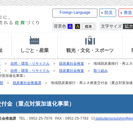
Foreign Language
防災
救急
背景色
文字サイズ
祉
しごと・産業
観光・文化・スポーツ
て
自然・環境・リサイクル
脱炭素社会推進
地域脱炭素移行・再エネ
て
自然・環境・リサイクル
脱炭素社会推進
取り組み
対策加速化事業）
部
脱炭素社会推進課
地域脱炭素移行・再エネ推進交付金（重点対策加速
交付金（重点対策加速化事業）
社会推進課
TEL：0952-25-7079
FAX：0952-25-7783
datsutansosuishin@pref