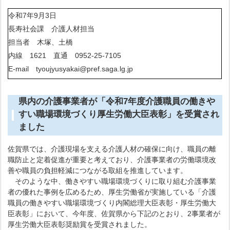
令和7年9月3日
長寿社会課 介護人材担当
担当者 木塚、土橋
内線 1621 直通 0952-25-7105
E-mail tyoujyusyakai@pref.saga.lg.jp
県内の介護事業者が「令和7年度介護職員の働きや
すい職場環境づくり厚生労働大臣表彰」を受賞され
ました
佐賀県では、介護現場を支える介護人材の確保に向け、職員の離
職防止と定着促進が重要と考えており、介護事業者の労働環境改
善や職員の負担軽減につながる取組を推進しています。
そのような中、働きやすい職場環境づくりに取り組む介護事業
者の優れた事例を広めるため、厚生労働省が実施している「介護
職員の働きやすい職場環境づくり内閣総理大臣表彰・厚生労働大
臣表彰」において、今年度、佐賀県から下記のとおり、2事業者が
厚生労働大臣表彰奨励賞を受賞されました。