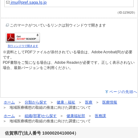
imu@pref.saga.lg.jp
（ID:115620）
このマークがついているリンクは別ウィンドウで開きます
別ウィンドウで開きます
※資料としてPDFファイルが添付されている場合は、Adobe Acrobat(R)が必要
です。
PDF書類をご覧になる場合は、Adobe Readerが必要です。正しく表示されない
場合、最新バージョンをご利用ください。
ページの先頭へ
ホーム
分類から探す
健康・福祉
医療
医療情報
地域医療構想の取組の推進に向けた調査について
ホーム
組織(部署)から探す
健康福祉部
医務課
地域医療構想の取組の推進に向けた調査について
佐賀県庁(法人番号 1000020410004）