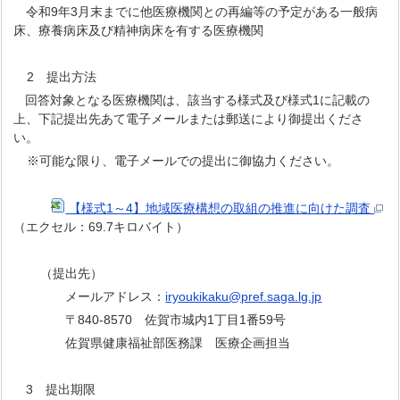
令和9年3月末までに他医療機関との再編等の予定がある一般病
床、療養病床及び精神病床を有する医療機関
2 提出方法
回答対象となる医療機関は、該当する様式及び様式1に記載の
上、下記提出先あて電子メールまたは郵送により御提出くださ
い。
※可能な限り、電子メールでの提出に御協力ください。
【様式1～4】地域医療構想の取組の推進に向けた調査
（エクセル：69.7キロバイト）
（提出先）
メールアドレス：
iryoukikaku@pref.saga.lg.jp
〒840-8570 佐賀市城内1丁目1番59号
佐賀県健康福祉部医務課 医療企画担当
3 提出期限