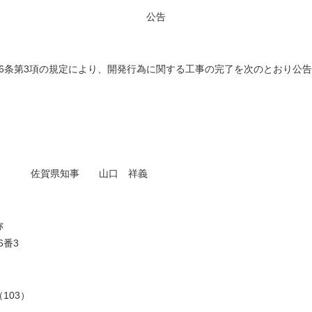
公告
第36条第3項の規定により、開発行為に関する工事の完了を次のとおり公
佐賀県知事 山口 祥義
称
6番3
103）