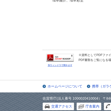
増本陽介、増本彩圭
※資料としてPDFファイル
PDF書類をご覧になる場
別ウィンドウで開きます
ホームページについて
携帯（ガラ
佐賀県庁(法人番号 1000020410004） 〒84
交通アクセス
庁舎案内