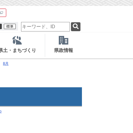
検
索
キ
ー
ワ
県土・まちづくり
県政情報
ー
ド
8月
p