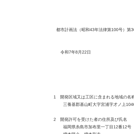
都市計画法（昭和43年法律第100号）
令和7年8月22日
1 開発区域又は工区に含まれる地域の名
三養基郡基山町大字宮浦字才ノ上104
2 開発許可を受けた者の住所及び氏名
福岡県糸島市加布里一丁目12番12号（