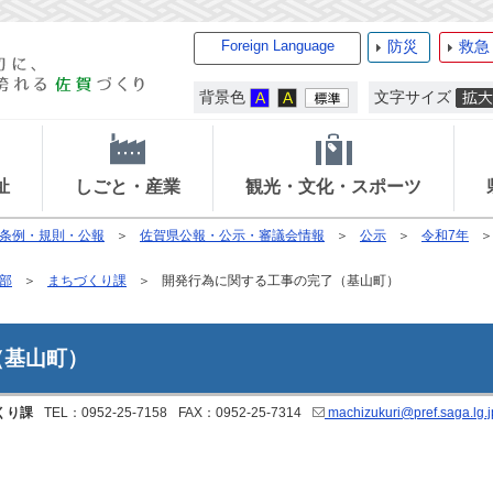
Foreign Language
防災
救急
背景色
文字サイズ
祉
しごと・産業
観光・文化・スポーツ
条例・規則・公報
佐賀県公報・公示・審議会情報
公示
令和7年
部
まちづくり課
開発行為に関する工事の完了（基山町）
（基山町）
くり課
TEL：0952-25-7158
FAX：0952-25-7314
machizukuri@pref.saga.lg.j