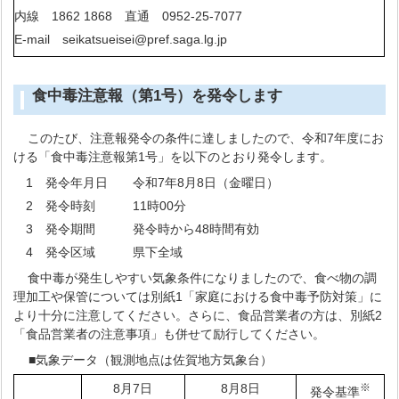
内線 1862 1868 直通 0952-25-7077
E-mail seikatsueisei@pref.saga.lg.jp
食中毒注意報（第1号）を発令します
このたび、注意報発令の条件に達しましたので、令和7年度にお
ける「食中毒注意報第1号」を以下のとおり発令します。
1 発令年月日 令和7年8月8日（金曜日）
2 発令時刻 11時00分
3 発令期間 発令時から48時間有効
4 発令区域 県下全域
食中毒が発生しやすい気象条件になりましたので、食べ物の調
理加工や保管については別紙1「家庭における食中毒予防対策」に
より十分に注意してください。さらに、食品営業者の方は、別紙2
「食品営業者の注意事項」も併せて励行してください。
■気象データ（観測地点は佐賀地方気象台）
8月7日
8月8日
※
発令基準