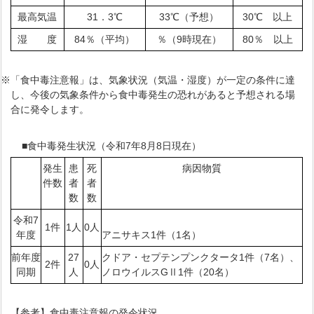
最高気温
31．3℃
33℃（予想）
30℃ 以上
湿 度
84％（平均）
％（9時現在）
80％ 以上
※「食中毒注意報」は、気象状況（気温・湿度）が一定の条件に達
し、今後の気象条件から食中毒発生の恐れがあると予想される場
合に発令します。
■食中毒発生状況（令和7年8月8日現在）
発生
患
死
病因物質
件数
者
者
数
数
令和7
1件
1人
0人
年度
アニサキス1件（1名）
前年度
27
クドア・セプテンプンクタータ1件（7名）、
2件
0人
同期
人
ノロウイルスGⅡ1件（20名）
【参考】食中毒注意報の発令状況