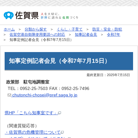
ホーム
分類から探す
くらし・子育て
防災・安全・防犯
佐賀空港自衛隊使用要請への対応
知事記者会見
令和7年
知事定例記者会見（令和7年7月15日）
知事定例記者会見（令和7年7月15日）
最終更新日：
2025年7月15日
政策部 駐屯地調整室
TEL：0952-25-7503
FAX：0952-25-7496
chutonchi-chosei@pref.saga.lg.jp
県HP「こちら知事室です」
（関連質疑応答）
・佐賀県の危機管理について