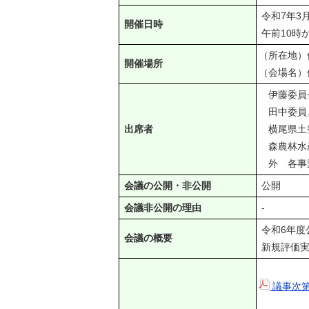
令和7年3
開催日時
午前10時
（所在地）佐
開催場所
（会場名）
伊藤委員長
田中委員、
出席者
横尾県土整
森農林水産
外 各事
会議の公開・非公開
公開
会議非公開の理由
-
令和6年度
会議の概要
新規評価実
議事次