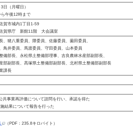
月3日（月曜日）
から午後12時まで
賀市城内1丁目1-59
佐賀県庁 新館11階 大会議室
、猪八重委員、隈委員、佐藤委員、薗田委員、
鳥井委員、馬渡委員、守田委員、山本委員
備部長、永松県土整備部理事、吉良農林水産部副部長、
部副部長、髙塚県土整備部副部長、北村県土整備部副部長
業課長
公共事業再評価について諮問を行い、承認を得た
施結果について報告を行った
第
（PDF：235.8キロバイト）