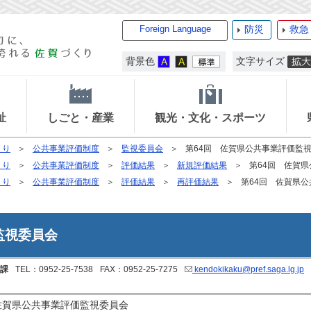
Foreign Language
防災
救急
背景色
文字サイズ
祉
しごと・産業
観光・文化・スポーツ
くり
公共事業評価制度
監視委員会
第64回 佐賀県公共事業評価監
くり
公共事業評価制度
評価結果
新規評価結果
第64回 佐賀
くり
公共事業評価制度
評価結果
再評価結果
第64回 佐賀県
監視委員会
課
TEL：0952-25-7538
FAX：0952-25-7275
kendokikaku@pref.saga.lg.jp
佐賀県公共事業評価監視委員会