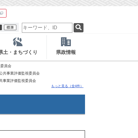
検
索
キ
ー
ワ
県土・まちづくり
県政情報
ー
ド
視委員会
県公共事業評価監視委員会
公共事業評価監視委員会
もっと見る（全4件）