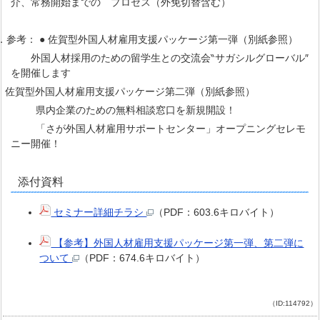
介、常務開始までの プロセス（外免切替含む）
．参考： ● 佐賀型外国人材雇用支援パッケージ第一弾（別紙参照）
外国人材採用のための留学生との交流会‶サガシルグローバル″
を開催します
● 佐賀型外国人材雇用支援パッケージ第二弾（別紙参照）
県内企業のための無料相談窓口を新規開設！
「さが外国人材雇用サポートセンター」オープニングセレモ
ニー開催！
添付資料
セミナー詳細チラシ
（PDF：603.6キロバイト）
【参考】外国人材雇用支援パッケージ第一弾、第二弾に
ついて
（PDF：674.6キロバイト）
（ID:114792）