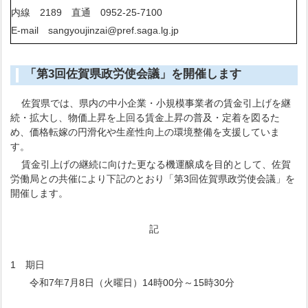
内線 2189 直通 0952-25-7100
E-mail sangyoujinzai@pref.saga.lg.jp
「第3回佐賀県政労使会議」を開催します
佐賀県では、県内の中小企業・小規模事業者の賃金引上げを継
続・拡大し、物価上昇を上回る賃金上昇の普及・定着を図るた
め、価格転嫁の円滑化や生産性向上の環境整備を支援していま
す。
賃金引上げの継続に向けた更なる機運醸成を目的として、佐賀
労働局との共催により下記のとおり「第3回佐賀県政労使会議」を
開催します。
記
1 期日
令和7年7月8日（火曜日）14時00分～15時30分