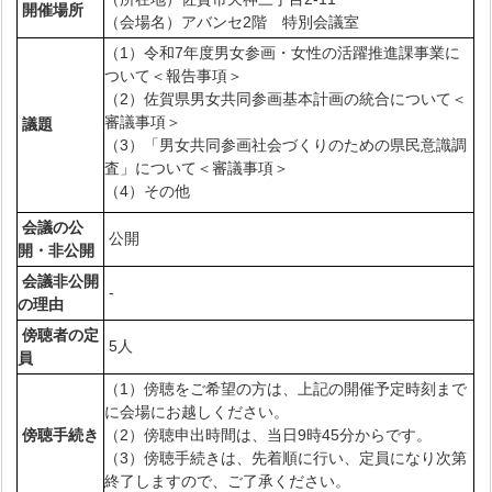
開催場所
（会場名）アバンセ2階 特別会議室
（1）令和7年度男女参画・女性の活躍推進課事業に
ついて＜報告事項＞
（2）佐賀県男女共同参画基本計画の統合について＜
審議事項＞
議題
（3）「男女共同参画社会づくりのための県民意識調
査」について＜審議事項＞
（4）その他
会議の公
公開
開・非公開
会議非公開
‐
の理由
傍聴者の定
5人
員
（1）傍聴をご希望の方は、上記の開催予定時刻まで
に会場にお越しください。
傍聴手続き
（2）傍聴申出時間は、当日9時45分からです。
（3）傍聴手続きは、先着順に行い、定員になり次第
終了しますので、ご了承ください。