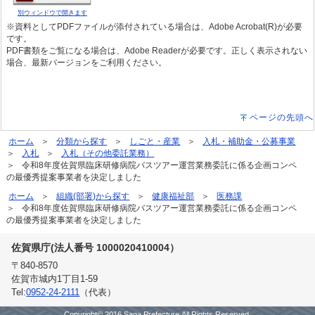
別ウィンドウで開きます
※資料としてPDFファイルが添付されている場合は、Adobe Acrobat(R)が必要
です。
PDF書類をご覧になる場合は、Adobe Readerが必要です。正しく表示されない
場合、最新バージョンをご利用ください。
ページの先頭へ
ホーム
分類から探す
しごと・産業
入札・補助金・公募事業
入札
入札（その他委託業務）
令和8年度佐賀県臨床研修病院バスツアー運営業務委託に係る企画コンペ
の最優秀提案事業者を決定しました
ホーム
組織(部署)から探す
健康福祉部
医務課
令和8年度佐賀県臨床研修病院バスツアー運営業務委託に係る企画コンペ
の最優秀提案事業者を決定しました
佐賀県庁(法人番号 1000020410004）
〒840-8570
佐賀市城内1丁目1-59
Tel:
0952-24-2111
（代表）
Copyright© 2016 Saga Prefecture.All Rights Reserved.