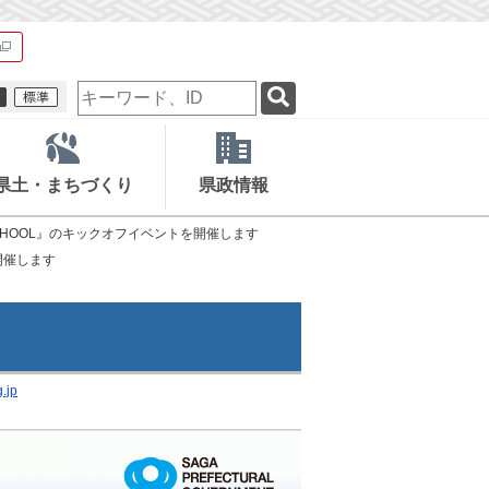
検
索
キ
ー
ワ
県土・まちづくり
県政情報
ー
ド
E SCHOOL』のキックオフイベントを開催します
を開催します
.jp