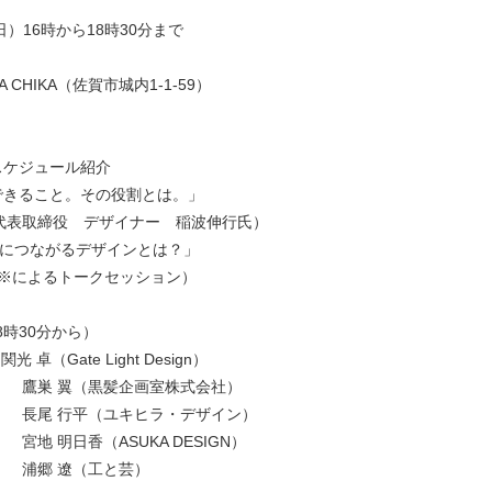
）16時から18時30分まで
HIKA（佐賀市城内1-1-59）
スケジュール紹介
できること。その役割とは。」
代表取締役 デザイナー 稲波伸行氏）
果につながるデザインとは？」
ー※によるトークセッション）
8時30分から）
卓（Gate Light Design）
鷹巣 翼（黒髪企画室株式会社）
長尾 行平（ユキヒラ・デザイン）
宮地 明日香（ASUKA DESIGN）
浦郷 遼（工と芸）