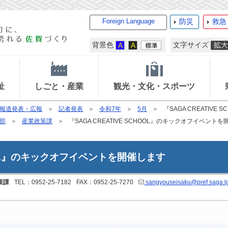
Foreign Language
防災
救急
背景色
文字サイズ
祉
しごと・産業
観光・文化・スポーツ
報道発表・広報
記者発表
令和7年
5月
『SAGA CREATIV
部
産業政策課
『SAGA CREATIVE SCHOOL』のキックオフイベント
CHOOL』のキックオフイベントを開催します
策課
TEL：0952-25-7182
FAX：0952-25-7270
sangyouseisaku@pref.saga.lg