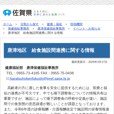
ホーム
分類から探す
健康・福祉
現地機関
保健福祉事務所
唐津保健福祉事務所
イベント・お知らせ
唐津地区 給食施設間連携に関する情報
唐津地区 給食施設間連携に関する情報
最終更新日：
2025年3月17日
健康福祉部 唐津保健福祉事務所
TEL：0955-73-4185
FAX：0955-75-0438
karatsuhokenfukushi@pref.saga.lg.jp
高齢者の方に適した食事を安全に提供するためには、医療と福
祉の連携が不可欠です。中でも嚥下調整食についての情報共有は
重要ですが、施設によって嚥下調整食の呼称や定義が違い、施設
間での食形態の意思疎通が難しいことが課題となっております。
また、令和6年度の診療報酬・介護報酬改定で施設間の栄養情報連