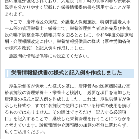
携の推進が強化されており、入退院（所）時の食事内容や摂取状
況等を分かりやすく記載した栄養情報提供書を活用することが望
まれます。
そこで、唐津地区の病院、介護老人保健施設、特別養護老人ホ
ーム等の管理栄養士・栄養士で、栄養管理担当者連絡先及び各施
設の嚥下調整食等の情報共有を図るとともに、令和6年度の診療報
酬・介護報酬改定に伴い、栄養情報提供書の様式（厚生労働省例
示様式を改変）と記入例を作成しました。
施設間の情報提供等にお役立てください。
栄養情報提供書の様式と記入例を作成しました
厚生労働省が例示した様式を基に、唐津管内の医療機関及び高
齢者施設の管理栄養士・栄養士と検討し、必要な項目を追加した
唐津版の様式と記入例を作成しました。これは、厚生労働省が例
示した様式や、すでに各施設で使用されている様式の使用を妨げ
るものではありません。その際はできるだけ「記入する必須項
目」を記入することで、継続した栄養管理を行うことにつながる
と考えています。診療報酬や介護報酬の加算の有無に関わらず、
広くご活用ください。