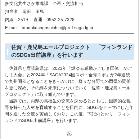
多文化共生さが推進課 企画・交流担当
担当者 岡田、田島
内線 2519 直通 0952-25-7328
E-mail tabunkasagasuishin@pref.saga.lg.jp
佐賀・鹿児島エールプロジェクト 「フィンランド
のSDGs出前講座」を行います
佐賀県と鹿児島県は、2023年「燃ゆる感動かごしま国体・かご
しま大会」と2024年「SAGA2024国スポ・全障スポ」が2年連続
で九州開催となることをきっかけに、様々な分野での両県の関係
を更に深め、その絆を未来につないでいく「佐賀・鹿児島エール
プロジェクト」に取り組んでいます。
当課では、両県の高校生の交流を深めるとともに、国際的な視
野を持った人材を育成することを目的に、SDGsをテーマにした年
間を通した交流を実施しており、この度、下記のとおり「フィン
ランドのSDGs出前講座」を行います。
記