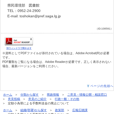
県民環境部 図書館
TEL：0952-24-2900
E-mail: toshokan@pref.saga.lg.jp
（ID:108591）
別ウィンドウで開きます
※資料としてPDFファイルが添付されている場合は、Adobe Acrobat(R)が必要
です。
PDF書類をご覧になる場合は、Adobe Readerが必要です。正しく表示されない
場合、最新バージョンをご利用ください。
ページの先頭へ
ホーム
分類から探す
県政情報
ご意見・情報公開・相談窓口
意見投稿
意見のご紹介
行政一般・その他
定額小為替による手数料送金の廃止について
ホーム
組織(部署)から探す
政策部
広報広聴課