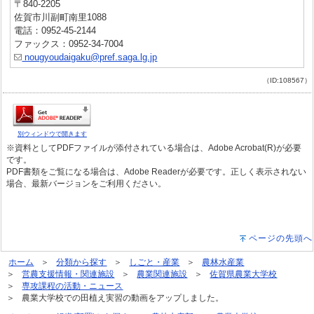
〒840-2205
佐賀市川副町南里1088
電話：0952-45-2144
ファックス：0952-34-7004
nougyoudaigaku@pref.saga.lg.jp
（ID:108567）
別ウィンドウで開きます
※資料としてPDFファイルが添付されている場合は、Adobe Acrobat(R)が必要
です。
PDF書類をご覧になる場合は、Adobe Readerが必要です。正しく表示されない
場合、最新バージョンをご利用ください。
ページの先頭へ
ホーム
分類から探す
しごと・産業
農林水産業
営農支援情報・関連施設
農業関連施設
佐賀県農業大学校
専攻課程の活動・ニュース
農業大学校での田植え実習の動画をアップしました。