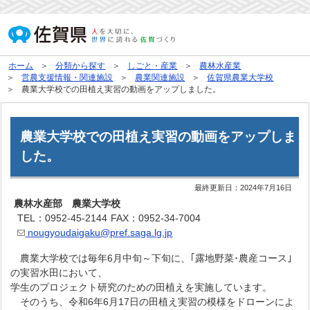
ホーム
分類から探す
しごと・産業
農林水産業
営農支援情報・関連施設
農業関連施設
佐賀県農業大学校
農業大学校での田植え実習の動画をアップしました。
農業大学校での田植え実習の動画をアップしま
した。
最終更新日：
2024年7月16日
農林水産部 農業大学校
TEL：0952-45-2144
FAX：0952-34-7004
nougyoudaigaku@pref.saga.lg.jp
農業大学校では毎年6月中旬～下旬に、｢露地野菜･農産コース｣
の実習水田において、
学生のプロジェクト研究のための田植えを実施しています。
そのうち、令和6年6月17日の田植え実習の模様をドローンによ